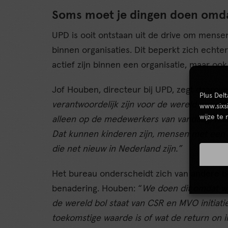
Soms moet je dingen doen omda
UPD is ooit ontstaan uit de drive om mens
binnen organisaties. Dit beperkt zich echte
actief zijn binnen een organisatie, maar oo
Jof Houben, directeur bij UPD, zegt daarove
Plus Del
verantwoordelijk zijn voor de wereld van d
www.sixs
wijze te
alleen op de medewerkers van vandaag, ma
Dat kunnen kinderen zijn, mensen met een 
die net nieuw in Nederland zijn.”
Het bureau onderscheidt zich van andere b
benadering. Houben: “
We doen dit omdat we 
de wereld bol staat van CSR en MVO initiat
toekomstige waarde is of wat de return on i