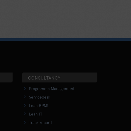
CONSULTANCY
Programma Management
Servicedesk
Lean BPM!
Lean IT
Track record