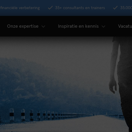
financiële verbetering
35+ consultants en trainers
35.00
Onze expertise
Inspiratie en kennis
Vacatu