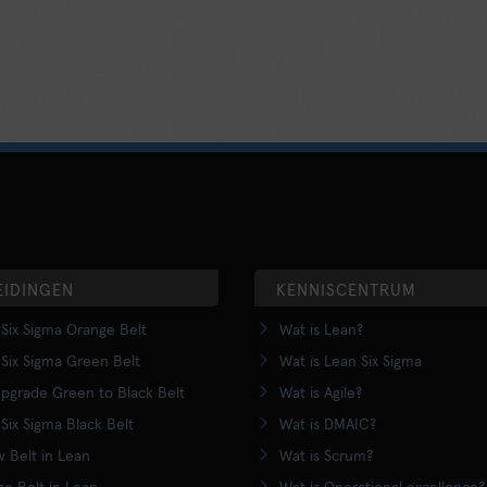
EIDINGEN
KENNISCENTRUM
Six Sigma Orange Belt
Wat is Lean?
Six Sigma Green Belt
Wat is Lean Six Sigma
pgrade Green to Black Belt
Wat is Agile?
Six Sigma Black Belt
Wat is DMAIC?
w Belt in Lean
Wat is Scrum?