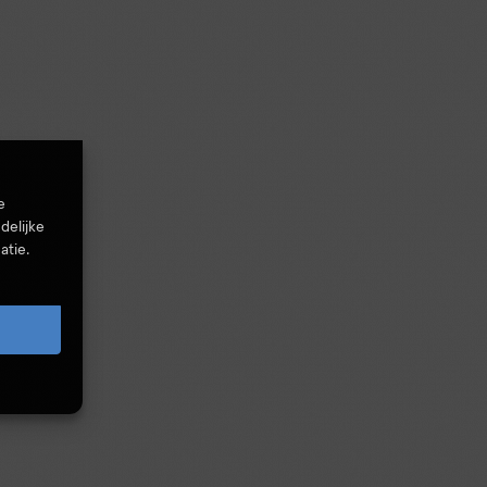
e
delijke
atie.