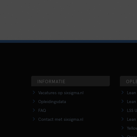
INFORMATIE
OPL
Vacatures op sixsigma.nl
Lean 
Opleidingsdata
Lean 
FAQ
LSS U
Contact met sixsigma.nl
Lean 
Yello