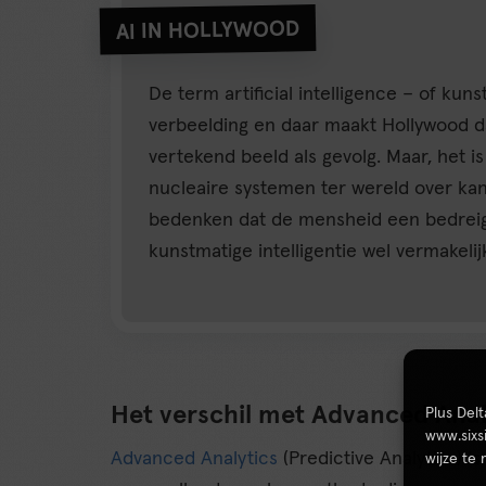
AI IN HOLLYWOOD
De term artificial intelligence – of kuns
verbeelding en daar maakt Hollywood d
vertekend beeld als gevolg. Maar, het 
nucleaire systemen ter wereld over kan
bedenken dat de mensheid een bedreigin
kunstmatige intelligentie wel vermakelijk
Het verschil met Advanced Analy
Plus Del
www.sixs
Advanced Analytics
(Predictive Analytics) i
wijze te