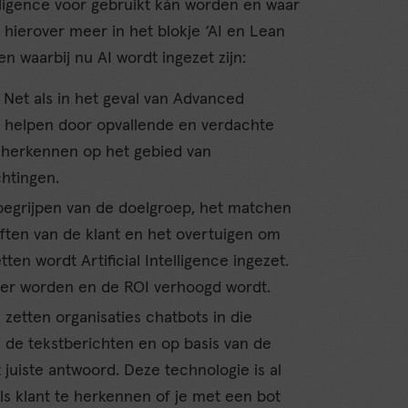
telligence voor gebruikt kán worden en waar
 hierover meer in het blokje ‘AI en Lean
n waarbij nu AI wordt ingezet zijn:
: Net als in het geval van Advanced
ie helpen door opvallende en verdachte
e herkennen op het gebied van
chtingen.
 begrijpen van de doelgroep, het matchen
ften van de klant en het overtuigen om
en wordt Artificial Intelligence ingezet.
ter worden en de ROI verhoogd wordt.
zetten organisaties chatbots in die
n de tekstberichten en op basis van de
juiste antwoord. Deze technologie is al
als klant te herkennen of je met een bot