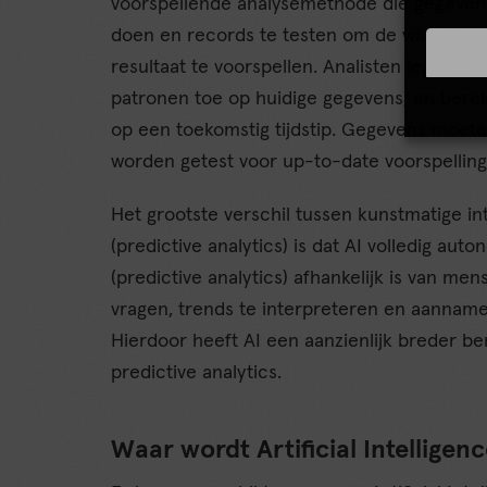
voorspellende analysemethode die gegeven
doen en records te testen om de waarschijn
resultaat te voorspellen. Analisten leggen h
patronen toe op huidige gegevens, en bere
op een toekomstig tijdstip. Gegevens moe
worden getest voor up-to-date voorspelling
Het grootste verschil tussen kunstmatige in
(predictive analytics) is dat AI volledig aut
(predictive analytics) afhankelijk is van me
vragen, trends te interpreteren en aannames
Hierdoor heeft AI een aanzienlijk breder b
predictive analytics.
Waar wordt Artificial Intelligen