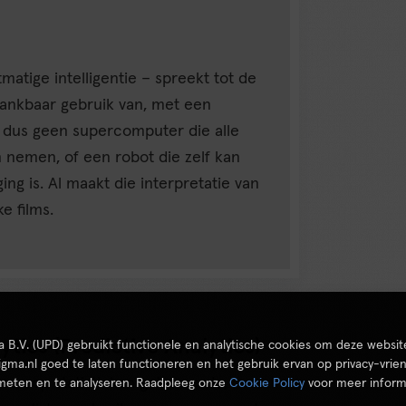
tmatige intelligentie – spreekt tot de
ankbaar gebruik van, met een
is dus geen supercomputer die alle
 nemen, of een robot die zelf kan
g is. Al maakt die interpretatie van
e films.
tics (Predictive Analytics)
ta B.V. (UPD) gebruikt functionele en analytische cookies om deze websit
igma.nl goed te laten functioneren en het gebruik ervan op privacy-vrien
s een op statistieken gebaseerde,
 meten en te analyseren. Raadpleeg onze
Cookie Policy
voor meer inform