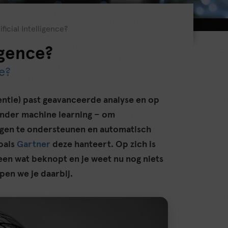
ificial Intelligence?
ligence?
e?
igentie) past geavanceerde analyse en op
onder machine learning – om
ingen te ondersteunen en automatisch
zoals
Gartner
deze hanteert. Op zich is
lleen wat beknopt en je weet nu nog niets
lpen we je daarbij.