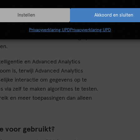
sanalisten gebruiken om aannames te
lijkheid van een bepaald toekomstig
Instellen
Akkoord en sluiten
istorische trends vast en passen deze
kenen vervolgens een specifieke waarde
Privacyverklaring UPD
Privacyverklaring UPD
ten echter voortdurend handmatig opnieuw
en.
telligentie en Advanced Analytics
onoom is, terwijl Advanced Analytics
nselijke interactie om gegevens op te
 via zelf te maken algoritmes te testen.
ereik en meer toepassingen dan alleen
ce voor gebruikt?