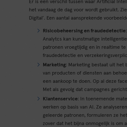
Er is een verschil tussen waar Artificial In
het vandaag de dag voor wordt gebruikt. Zie
Digital’. Een aantal aansprekende voorbeelde
Risicobeheersing en fraudedetectie
Analytcs kan kunstmatige intelligent
patronen vroegtijdig en in realtime t
fraudedetectie en verzekeringsverpli
Marketing
: Marketing bestaat uit het
van producten of diensten aan behoe
een aankoop te doen. Op al deze facett
Met als gevolg dat campagnes gerich
Klantenservice
: In toenemende mate 
werken op basis van AI. Ze analysere
geleerde patronen, formuleren ze het 
zover dat het bijna onmogelijk is om 