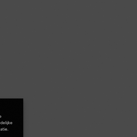
e
delijke
atie.