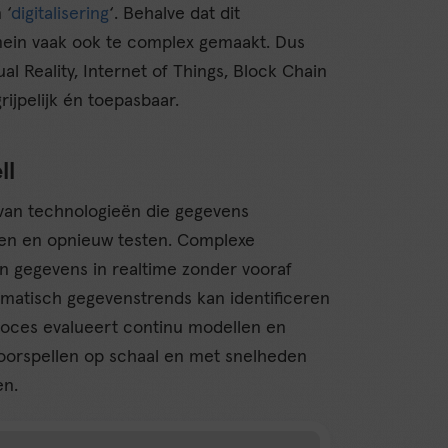
 ‘
digitalisering
‘. Behalve dat dit
mein vaak ook te complex gemaakt. Dus
tual Reality, Internet of Things, Block Chain
ijpelijk én toepasbaar.
ll
 van technologieën die gegevens
en en opnieuw testen. Complexe
 gegevens in realtime zonder vooraf
omatisch gegevenstrends kan identificeren
roces evalueert continu modellen en
oorspellen op schaal en met snelheden
en.