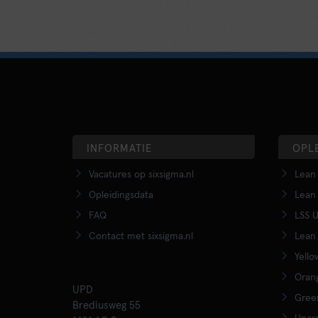
INFORMATIE
OPL
Vacatures op sixsigma.nl
Lean 
Opleidingsdata
Lean 
FAQ
LSS U
Contact met sixsigma.nl
Lean 
Yello
Orang
UPD
Green
Brediusweg 55