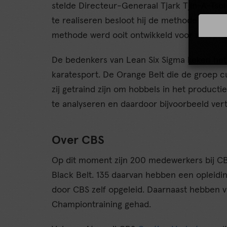
stelde Directeur-Generaal Tjark Tjin-A-Tsoi b
te realiseren besloot hij de methode Lean S
methode werd ooit ontwikkeld voor autopro
De bedenkers van Lean Six Sigma keken het
karatesport. De Orange Belt die de groep cu
zij getraind zijn om hobbels in het product
te analyseren en daardoor bijvoorbeeld ver
Over CBS
Op dit moment zijn 200 medewerkers bij CB
Black Belt. 135 daarvan hebben een opleidi
door CBS zelf opgeleid. Daarnaast hebben v
Championtraining gehad.