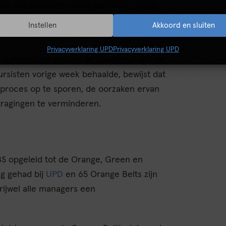
ij zijn aantreden vorig jaar april. Om dit
ix Sigma bij CBS in te voeren. Deze
Instellen
Akkoord en sluiten
ducent Toyota en chipfabriek Motorola.
Privacyverklaring UPD
Privacyverklaring UPD
 systeem van gekleurde banden af van de
rsisten vorige week behaalde, bewijst dat
ieproces op te sporen, de oorzaken ervan
tragingen te verminderen.
S opgeleid tot de Orange, Green en
ng gehad bij
UPD
en 65 Orange Belts zijn
rijwel alle managers een