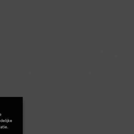
e
delijke
atie.