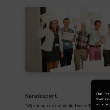
Plus Del
Karatesport
www.sixs
wijze te
‘Wij kunnen op het gebied van efficiëntie e