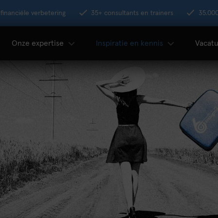
financiële verbetering
35+ consultants en trainers
35.00
Onze expertise
Inspiratie en kennis
Vacatu