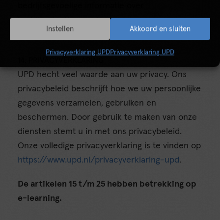
bedrijfsgevoelige informatie over
bedrijfssituaties, werkprocessen,
Instellen
Akkoord en sluiten
klantengroepen en strategieën.
Privacyverklaring UPD
Privacyverklaring UPD
14. PRIVACYVERKLARING
UPD hecht veel waarde aan uw privacy. Ons
privacybeleid beschrijft hoe we uw persoonlijke
gegevens verzamelen, gebruiken en
beschermen. Door gebruik te maken van onze
diensten stemt u in met ons privacybeleid.
Onze volledige privacyverklaring is te vinden op
https://www.upd.nl/privacyverklaring-upd
.
De artikelen 15 t/m 25 hebben betrekking op
e-learning.