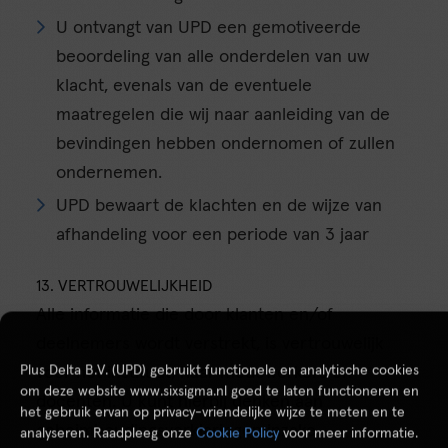
U ontvangt van UPD een gemotiveerde
beoordeling van alle onderdelen van uw
klacht, evenals van de eventuele
maatregelen die wij naar aanleiding van de
bevindingen hebben ondernomen of zullen
ondernemen.
UPD bewaart de klachten en de wijze van
afhandeling voor een periode van 3 jaar
13. VERTROUWELIJKHEID
Alle informatie die door klanten en/of
deelnemers wordt verstrekt, is vertrouwelijk
Plus Delta B.V. (UPD) gebruikt functionele en analytische cookies
voor het instituut, haar medewerkers en
om deze website www.sixsigma.nl goed te laten functioneren en
docenten. U kunt hierbij denken aan
het gebruik ervan op privacy-vriendelijke wijze te meten en te
geheimhoudingsverklaringen inzake
analyseren. Raadpleeg onze
Cookie Policy
voor meer informatie.