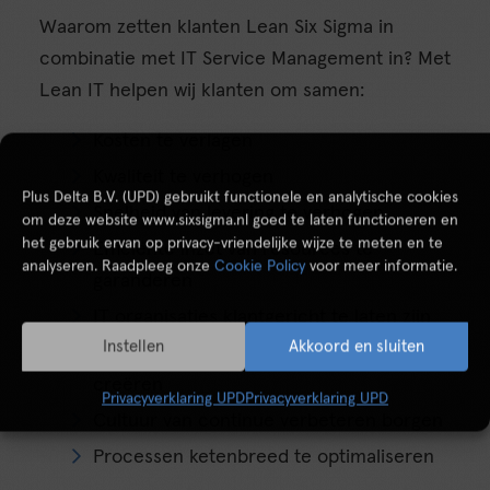
Waarom zetten klanten Lean Six Sigma in
combinatie met IT Service Management in? Met
Lean IT helpen wij klanten om samen:
Kosten te verlagen
Kwaliteit te verhogen
Plus Delta B.V. (UPD) gebruikt functionele en analytische cookies
Snelheid van levering te verhogen
om deze website www.sixsigma.nl goed te laten functioneren en
het gebruik ervan op privacy-vriendelijke wijze te meten en te
Efficiënte inzet van resources te
analyseren. Raadpleeg onze
Cookie Policy
voor meer informatie.
garanderen
IT organisaties klantgericht te laten zijn
Instellen
Akkoord en sluiten
Betrokkenheid van alle medewerkers te
creëren
Privacyverklaring UPD
Privacyverklaring UPD
Cultuur van continue verbeteren borgen
Processen ketenbreed te optimaliseren