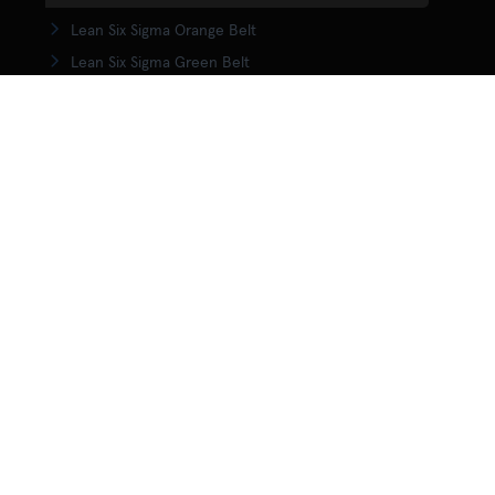
Lean Six Sigma Orange Belt
Lean Six Sigma Green Belt
LSS Upgrade Green to Black Belt
Lean Six Sigma Black Belt
Yellow Belt in Lean
Orange Belt in Lean
Green Belt in Lean
Upgrade Green to Black Belt in Lean
Lean Black Belt training
KENNISCENTRUM
Wat is Lean?
Wat is Lean Six Sigma
Wat is Agile?
Wat is DMAIC?