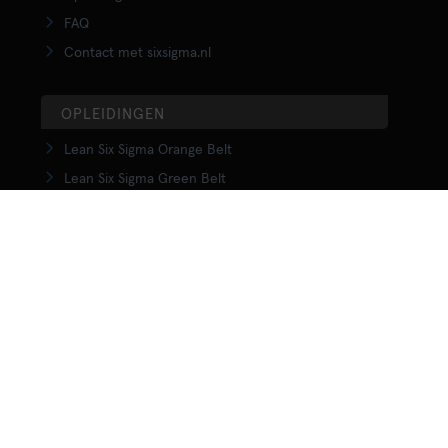
FAQ
Contact met sixsigma.nl
OPLEIDINGEN
Lean Six Sigma Orange Belt
Lean Six Sigma Green Belt
LSS Upgrade Green to Black Belt
Lean Six Sigma Black Belt
Yellow Belt in Lean
Orange Belt in Lean
Green Belt in Lean
Upgrade Green to Black Belt in Lean
Lean Black Belt training
KENNISCENTRUM