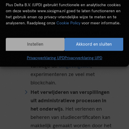
Plus Delta B.V. (UPD) gebruikt functionele en analytische cookies
Door middel van een blockchain
om deze website www.sixsigma.nl goed te laten functioneren en
kan je gemakkelijk de data die je
het gebruik ervan op privacy-vriendelijke wijze te meten en te
analyseren. Raadpleeg onze
Cookie Policy
voor meer informatie.
wilt delen met overheidsinstanties,
zonder het eigenaarschap van deze
data over te dragen. Sinds
Instellen
Akkoord en sluiten
gemeenten extra uitdagingen op
het gebied van digitalisering
Privacyverklaring UPD
Privacyverklaring UPD
vanwege de
omgevingswet
,
experimenteren ze veel met
blockchain.
Het verwijderen van verspillingen
uit administratieve processen in
het onderwijs
. Het verlenen en
beheren van studiecertificaten kan
makkelijk gemaakt worden door het