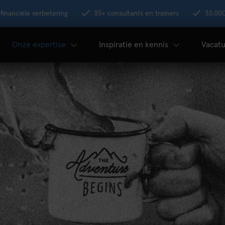
financiële verbetering
35+ consultants en trainers
35.00
Onze expertise
Inspiratie en kennis
Vacatu