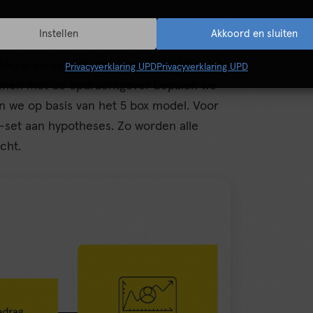
Instellen
Akkoord en sluiten
interne en externe documentatie. We
Privacyverklaring UPD
Privacyverklaring UPD
samen met de opdrachtgever bepalen we
 we op basis van het 5 box model. Voor
s-set aan hypotheses. Zo worden alle
cht.