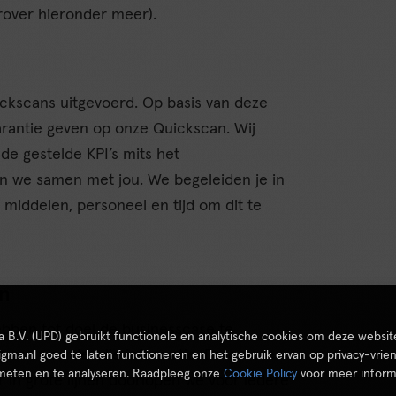
rover hieronder meer).
ickscans uitgevoerd. Op basis van deze
arantie geven op onze Quickscan. Wij
e gestelde KPI’s mits het
oen we samen met jou. We begeleiden je in
middelen, personeel en tijd om dit te
an
ebben tot doel de businesscase te
ta B.V. (UPD) gebruikt functionele en analytische cookies om deze websit
n van waardevolle informatie. De exacte
igma.nl goed te laten functioneren en het gebruik ervan op privacy-vrien
 meten en te analyseren. Raadpleeg onze
Cookie Policy
voor meer inform
r in grote lijnen doorlopen we voor iedere