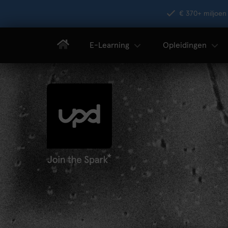
€ 370+ miljoen 
E-Learning
Opleidingen