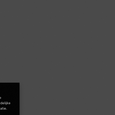
e
delijke
atie.