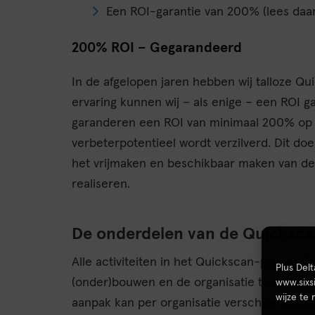
Een ROI-garantie van 200% (lees daa
200% ROI – Gegarandeerd
In de afgelopen jaren hebben wij talloze Qu
ervaring kunnen wij – als enige – een ROI g
garanderen een ROI van minimaal 200% op d
verbeterpotentieel wordt verzilverd. Dit d
het vrijmaken en beschikbaar maken van de 
realiseren.
De onderdelen van de Quicksc
Alle activiteiten in het Quickscan-proces h
Plus Del
(onder)bouwen en de organisatie te voorzie
www.sixs
wijze te
aanpak kan per organisatie verschillen, maa