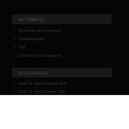
INFORMATIE
Vacatures op sixsigma.nl
Opleidingsdata
FAQ
Contact met sixsigma.nl
OPLEIDINGEN
Lean Six Sigma Orange Belt
Lean Six Sigma Green Belt
LSS Upgrade Green to Black Belt
Lean Six Sigma Black Belt
Yellow Belt in Lean
Orange Belt in Lean