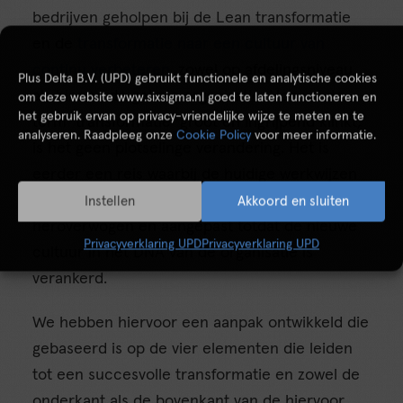
bedrijven geholpen bij de Lean transformatie
en de
transformatie naar een cultuur van
continu verbeteren
, zowel op afdelingsniveau
Plus Delta B.V. (UPD) gebruikt functionele en analytische cookies
als binnen de gehele organisatie. Hoewel de
om deze website www.sixsigma.nl goed te laten functioneren en
het gebruik ervan op privacy-vriendelijke wijze te meten en te
term ‘transformatie’ groot en ingrijpend klinkt,
analyseren. Raadpleeg onze
Cookie Policy
voor meer informatie.
is het geen plotselinge verandering. Het is
eerder een reis waarbij de huidige werkwijzen
en gedragingen geleidelijk worden
Instellen
Akkoord en sluiten
heroverwogen en aangepast totdat de nieuwe
Privacyverklaring UPD
Privacyverklaring UPD
cultuur in het DNA van de organisatie is
verankerd.
We hebben hiervoor een aanpak ontwikkeld die
gebaseerd is op de vier elementen die leiden
tot een succesvolle transformatie en zowel de
onderkant als de bovenkant van de hiervoor