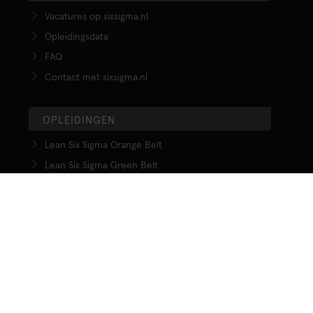
Vacatures op sixsigma.nl
Opleidingsdata
FAQ
Contact met sixsigma.nl
OPLEIDINGEN
Lean Six Sigma Orange Belt
Lean Six Sigma Green Belt
LSS Upgrade Green to Black Belt
Lean Six Sigma Black Belt
Yellow Belt in Lean
Orange Belt in Lean
Green Belt in Lean
Upgrade Green to Black Belt in Lean
Lean Black Belt training