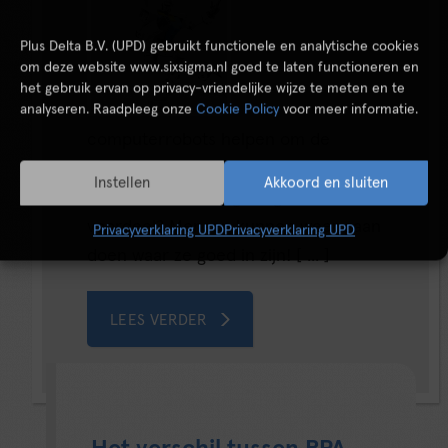
Plus Delta B.V. (UPD) gebruikt functionele en analytische cookies
om deze website www.sixsigma.nl goed te laten functioneren en
het gebruik ervan op privacy-vriendelijke wijze te meten en te
analyseren. Raadpleeg onze
Cookie Policy
voor meer informatie.
computerrobots helpen om de
volgende efficiencyslag te maken
Instellen
Akkoord en sluiten
binnen kantooromgevingen. Het
voordeel? Mensen kunnen weer gaan
Privacyverklaring UPD
Privacyverklaring UPD
doen waar ze goed in zijn! [ ... ]
LEES VERDER