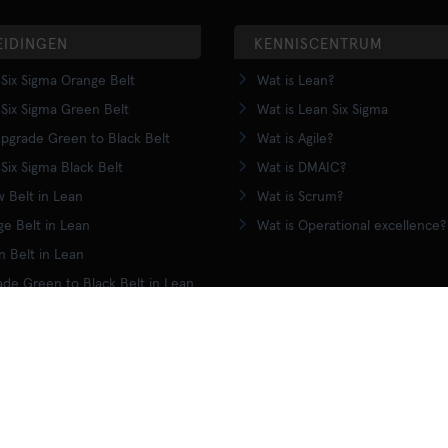
EIDINGEN
KENNISCENTRUM
Six Sigma Orange Belt
Wat is Lean?
Six Sigma Green Belt
Wat is Lean Six Sigma
pgrade Green to Black Belt
Wat is Agile?
Six Sigma Black Belt
Wat is DMAIC?
w Belt in Lean
Wat is Scrum?
e Belt in Lean
Wat is Operational excellence?
 Belt in Lean
de Green to Black Belt in Lean
Black Belt training
ALGEMENE VOORWAARDEN
SITEMAP
PRIVACYVERKLARING