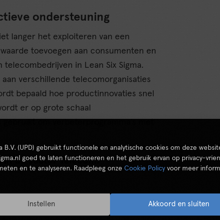
ctieve ondersteuning
et langer het exploiteren van een
ie waarde toevoegen aan consumenten en
n telecombedrijven in Lean Six Sigma.
g aan verschillende telecomorganisaties
rdt bepaald hoe productinnovaties snel
rdt er op grote schaal
is gebruikt om verbeterprogramma’s met
ta B.V. (UPD) gebruikt functionele en analytische cookies om deze websit
igma.nl goed te laten functioneren en het gebruik ervan op privacy-vrien
 in de sector Telecom:
 meten en te analyseren. Raadpleeg onze
Cookie Policy
voor meer inform
 het bedrijfsleven.
Instellen
Akkoord en sluiten