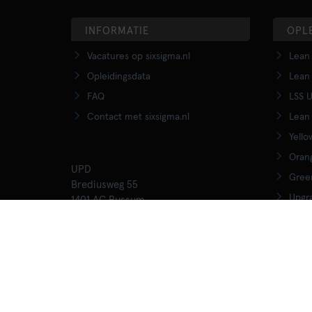
INFORMATIE
OPL
Vacatures op sixsigma.nl
Lean 
Opleidingsdata
Lean 
FAQ
LSS U
Contact met sixsigma.nl
Lean 
Yello
Orang
UPD
Green
Brediusweg 55
Upgra
1401 AC Bussum
020 - 345 3015
Lean 