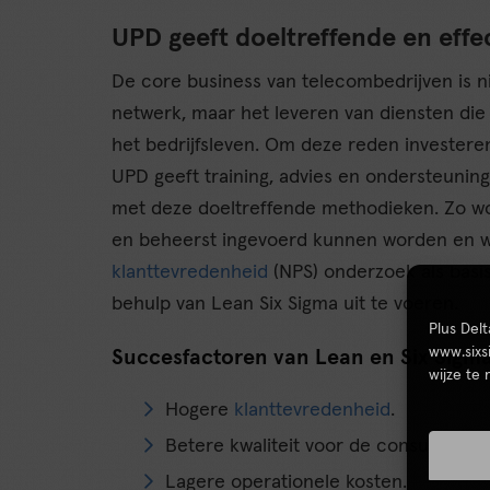
UPD geeft doeltreffende en effe
De core business van telecombedrijven is ni
netwerk, maar het leveren van diensten d
het bedrijfsleven. Om deze reden investere
UPD geeft training, advies en ondersteunin
met deze doeltreffende methodieken. Zo wo
en beheerst ingevoerd kunnen worden en wo
klanttevredenheid
(NPS) onderzoek als bas
behulp van Lean Six Sigma uit te voeren.
Plus Del
www.sixs
Succesfactoren van Lean en Six Sigma
wijze te
Hogere
klanttevredenheid
.
Betere kwaliteit voor de consument en
Lagere operationele kosten.