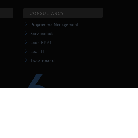
CONSULTANCY
Programma Management
Servicedesk
Lean BPM!
Lean IT
Track record