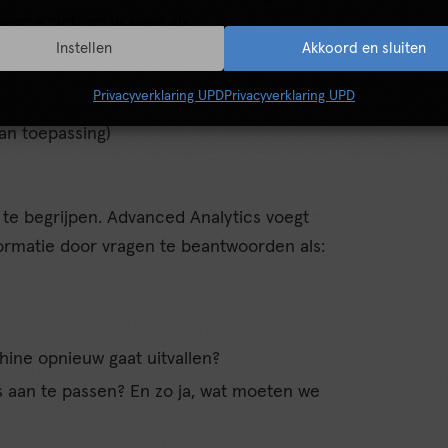
igence zich op vragen als:
Instellen
Akkoord en sluiten
Privacyverklaring UPD
Privacyverklaring UPD
van toepassing)
e te begrijpen. Advanced Analytics voegt
ormatie door vragen te beantwoorden als:
ine opnieuw gaat uitvallen?
 aan te passen? En zo ja, wat moeten we