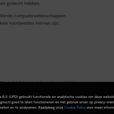
aan gedacht hebben.
hillende computerwetenschappen
ele voorbeelden hiervan zijn:
kt al dat Advanced Analytics echt iets
el bekend als Business Intelligence. Dat
ta B.V. (UPD) gebruikt functionele en analytische cookies om deze websit
ligence overbodig wordt wanneer
igma.nl goed te laten functioneren en het gebruik ervan op privacy-vrien
 Beide vakgebieden beantwoorden andere
 meten en te analyseren. Raadpleeg onze
Cookie Policy
voor meer inform
vallen van een machine door slijtage