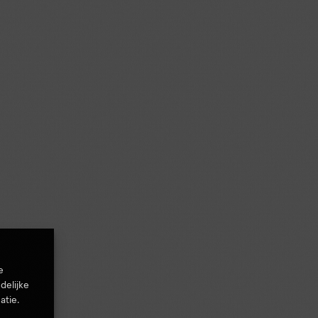
e
delijke
atie.