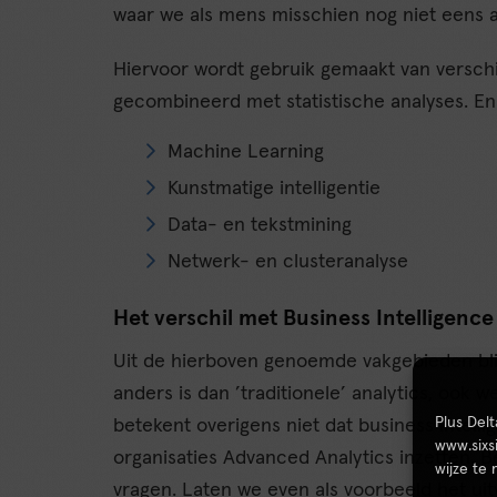
waar we als mens misschien nog niet eens 
Hiervoor wordt gebruik gemaakt van versc
gecombineerd met statistische analyses. Enk
Machine Learning
Kunstmatige intelligentie
Data- en tekstmining
Netwerk- en clusteranalyse
Het verschil met Business Intelligence
Uit de hierboven genoemde vakgebieden blij
anders is dan ’traditionele’ analytics, ook w
Plus Del
betekent overigens niet dat business intel
www.sixs
organisaties Advanced Analytics inzetten.
wijze te
vragen. Laten we even als voorbeeld het uit