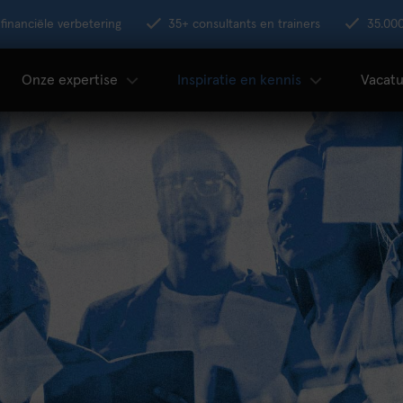
financiële verbetering
35+ consultants en trainers
35.00
Onze expertise
Inspiratie en kennis
Vacatu