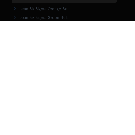
Lean Six Sigma Orange Belt
Lean Six Sigma Green Belt
LSS Upgrade Green to Black Belt
Lean Six Sigma Black Belt
Yellow Belt in Lean
Orange Belt in Lean
Green Belt in Lean
Upgrade Green to Black Belt in Lean
Lean Black Belt training
KENNISCENTRUM
Wat is Lean?
Wat is Lean Six Sigma
Wat is Agile?
Wat is DMAIC?