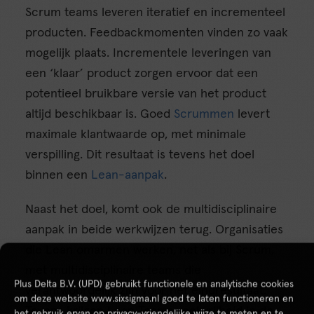
Scrum teams leveren iteratief en incrementeel
producten. Feedbackmomenten vinden zo vaak
mogelijk plaats. Incrementele leveringen van
een ‘klaar’ product zorgen ervoor dat een
potentieel bruikbare versie van het product
altijd beschikbaar is. Goed
Scrummen
levert
maximale klantwaarde op, met minimale
verspilling. Dit resultaat is tevens het doel
binnen een
Lean-aanpak
.
Naast het doel, komt ook de multidisciplinaire
aanpak in beide werkwijzen terug. Organisaties
die Lean omarmen werken, net als bij Scrum,
met multidisciplinaire teams die
Plus Delta B.V. (UPD) gebruikt functionele en analytische cookies
verantwoordelijk zijn voor het eindresultaat.
om deze website www.sixsigma.nl goed te laten functioneren en
Tevens krijgen Lean Teams veel vrijheid in de
het gebruik ervan op privacy-vriendelijke wijze te meten en te