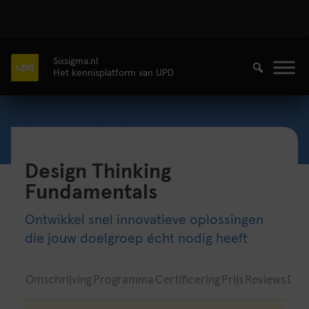
Sixsigma.nl
Het kennisplatform van UPD
Design Thinking
Fundamentals
Ontwikkel snel innovatieve oplossingen
die jouw doelgroep écht nodig heeft
Omschrijving
Programma
Certificering
Prijs
Reviews
Data