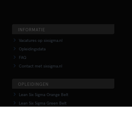
INFORMATIE
Vacatures op sixsigma.nl
Opleidingsdata
FAQ
Contact met sixsigma.nl
OPLEIDINGEN
Lean Six Sigma Orange Belt
Lean Six Sigma Green Belt
LSS Upgrade Green to Black Belt
Lean Six Sigma Black Belt
Yellow Belt in Lean