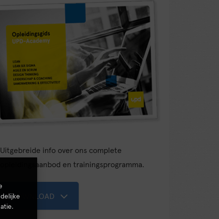
Uitgebreide info over ons complete
opleidingsaanbod en trainingsprogramma.
e
DOWNLOAD
delijke
atie.