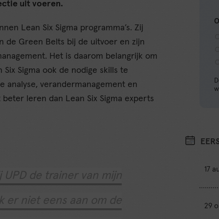
ectie uit voeren.
O
innen Lean Six Sigma programma’s. Zij
n de Green Belts bij de uitvoer en zijn
 management. Het is daarom belangrijk om
 Six Sigma ook de nodige skills te
D
che analyse, verandermanagement en
w
 beter leren dan Lean Six Sigma experts
EER
17 a
ij UPD de trainer van mijn
ik er niet eens aan om de
29 o