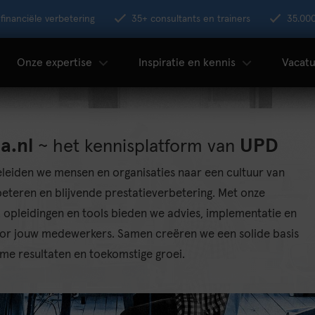
financiële verbetering
35+ consultants en trainers
35.00
Onze expertise
Inspiratie en kennis
Vacatu
a.nl
UPD
~ het kennisplatform van
leiden we mensen en organisaties naar een cultuur van
eteren en blijvende prestatieverbetering. Met onze
 opleidingen en tools bieden we advies, implementatie en
or jouw medewerkers. Samen creëren we een solide basis
me resultaten en toekomstige groei.