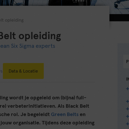
lt opleiding
Belt opleiding
ean Six Sigma experts
P
ws
Data & Locatie
I
ing wordt je opgeleid om (bijna) full-
e) verbeterinitiatieven. Als Black Belt
sche rol. Je begeleidt
Green Belts
en
jouw organisatie. Tijdens deze opleiding