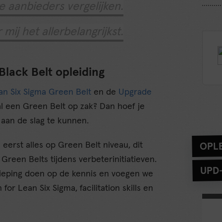
e aanbieders vergelijken.
 mij het allerbelangrijkst.
lack Belt opleiding
an Six Sigma Green Belt
en de
Upgrade
 al een Green Belt op zak? Dan hoef je
 aan de slag te kunnen.
OPLE
 eerst alles op Green Belt niveau, dit
 Green Belts tijdens verbeterinitiatieven.
UPD
ieping doen op de kennis en voegen we
r Lean Six Sigma, facilitation skills en