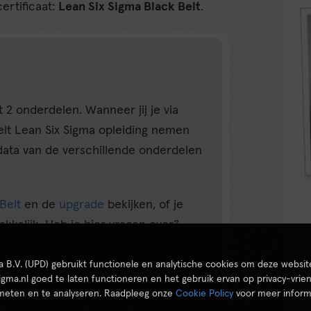
ertificaat:
Lean Six Sigma Black Belt
.
t 2 onderdelen. Wanneer jij je via
Belt Lean Six Sigma opleiding nemen
data van de verschillende onderdelen
Belt
en de
upgrade
bekijken, of je
akkelijk. Heb je hier vragen over?
 020 – 345 3015.
ta B.V. (UPD) gebruikt functionele en analytische cookies om deze websit
igma.nl goed te laten functioneren en het gebruik ervan op privacy-vrien
 meten en te analyseren. Raadpleeg onze
Cookie Policy
voor meer inform