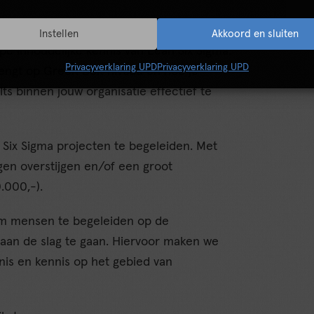
gma Black Belt opleiding?
Instellen
Akkoord en sluiten
epe inhoudelijke kennis van Lean Six Sigma.
Privacyverklaring UPD
Privacyverklaring UPD
rengt op Green Belt niveau en hoe je
lts binnen jouw organisatie effectief te
ix Sigma projecten te begeleiden. Met
en overstijgen en/of een groot
.000,-).
 om mensen te begeleiden op de
 aan de slag te gaan. Hiervoor maken we
is en kennis op het gebied van