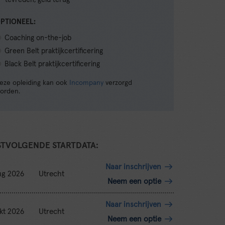
tevreden, geld terug
PTIONEEL:
Coaching on-the-job
Green Belt praktijkcertificering
Black Belt praktijkcertificering
eze opleiding kan ook
Incompany
verzorgd
orden.
STVOLGENDE STARTDATA:
Naar inschrijven
ug 2026
Utrecht
Neem een optie
Naar inschrijven
kt 2026
Utrecht
Neem een optie