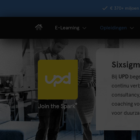
€ 370+ miljoen 
E-Learning
Opleidingen
Sixsigm
Bij
UPD
bege
continu verb
consultancy,
coaching vo
voor duurza