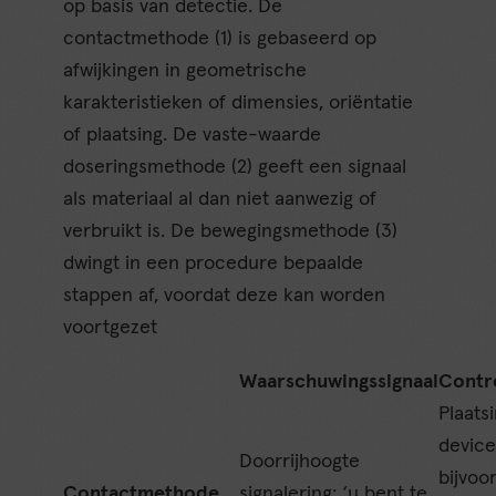
op basis van detectie. De
contactmethode (1) is gebaseerd op
afwijkingen in geometrische
karakteristieken of dimensies, oriëntatie
of plaatsing. De vaste-waarde
doseringsmethode (2) geeft een signaal
als materiaal al dan niet aanwezig of
verbruikt is. De bewegingsmethode (3)
dwingt in een procedure bepaalde
stappen af, voordat deze kan worden
voortgezet
Waarschuwingssignaal
Contr
Plaatsi
device
Doorrijhoogte
bijvoo
Contactmethode
signalering: ‘u bent te