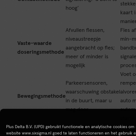
stekke
hoog’
kaart 
manier
Afvullen flessen,
Fles a
niveaustreepje
min-ma
Vaste-waarde
aangebracht op fles;
bandb
doseringsmethode
meer of minder is
signal
mogelijk
proce
Voet 
Parkeersensoren,
rempe
waarschuwing obstakel
alvore
Bewegingsmethode
in de buurt, maar u
auto 
mag door
autom
starte
Plus Delta B.V. (UPD) gebruikt functionele en analytische cookies om
website www.sixsigma.nl goed te laten functioneren en het gebruik 
Hoe werkt het