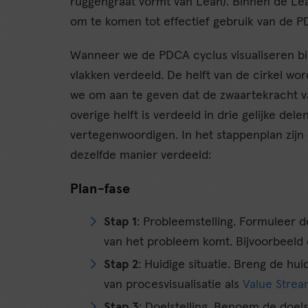
ruggengraat vormt van Lean). Binnen de Le
om te komen tot effectief gebruik van de P
Wanneer we de PDCA cyclus visualiseren binn
vlakken verdeeld. De helft van de cirkel wo
we om aan te geven dat de zwaartekracht va
overige helft is verdeeld in drie gelijke del
vertegenwoordigen. In het stappenplan zijn
dezelfde manier verdeeld:
Plan-fase
Stap 1
: Probleemstelling. Formuleer d
van het probleem komt. Bijvoorbeeld
Stap 2
: Huidige situatie. Breng de hui
van procesvisualisatie als
Value Stre
Stap 3
: Doelstelling. Benoem de doels