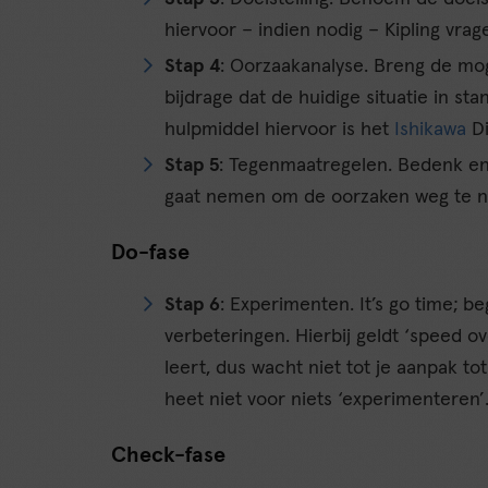
hiervoor – indien nodig – Kipling vrag
Stap 4
: Oorzaakanalyse. Breng de mog
bijdrage dat de huidige situatie in s
hulpmiddel hiervoor is het
Ishikawa
Di
Stap 5
: Tegenmaatregelen. Bedenk e
gaat nemen om de oorzaken weg te 
Do-fase
Stap 6
: Experimenten. It’s go time; b
verbeteringen. Hierbij geldt ‘speed ov
leert, dus wacht niet tot je aanpak to
heet niet voor niets ‘experimenteren’
Check-fase