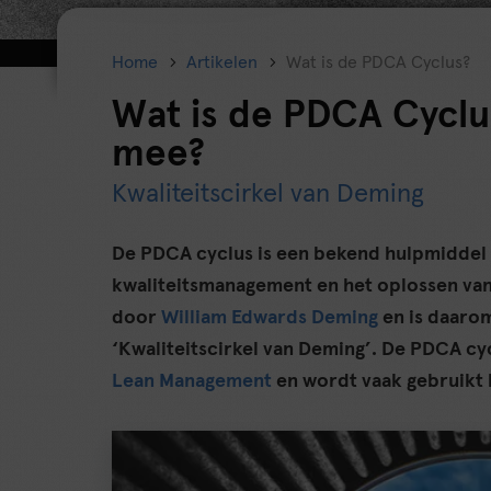
Home
Artikelen
Wat is de PDCA Cyclus?
Wat is de PDCA Cyclus
mee?
Kwaliteitscirkel van Deming
De PDCA cyclus is een bekend hulpmiddel
kwaliteitsmanagement en het oplossen van
door
William Edwards Deming
en is daaro
‘Kwaliteitscirkel van Deming’. De PDCA cy
Lean Management
en wordt vaak gebruikt b