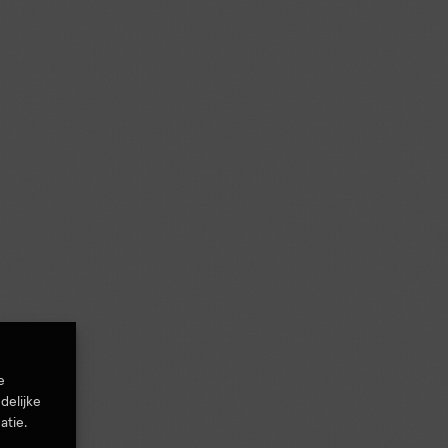
e
delijke
atie.