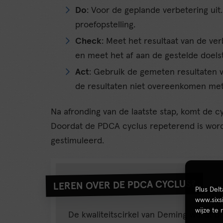
Do
: Voor de geplande verbetering uit
proefopstelling.
Check
: Meet het resultaat van de ver
en meet het af aan de gestelde doelst
Act
: Gebruik de gemeten resultaten v
de resultaten niet overeenkomen met 
Na afronding van de laatste stap, komt de cyc
Doordat de PDCA cyclus repeterend is word
gestimuleerd.
LEREN OVER DE PDCA CYCLUS?
Plus Del
www.sixs
wijze te
De kwaliteitscirkel van Deming wordt be