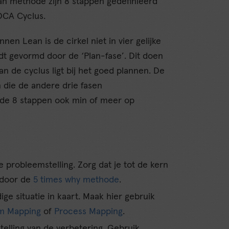
an methode zijn 8 stappen gedefinieerd
DCA Cyclus.
en Lean is de cirkel niet in vier gelijke
rdt gevormd door de ‘Plan-fase’. Dit doen
n de cyclus ligt bij het goed plannen. De
en die de andere drie fasen
 de 8 stappen ook min of meer op
e probleemstelling. Zorg dat je tot de kern
 door de
5 times why methode
.
dige situatie in kaart. Maak hier gebruik
am Mapping
of
Process Mapping
.
telling van de verbetering. Gebruik