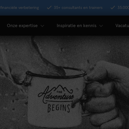
financiële verbetering
35+ consultants en trainers
35.00
Onze expertise
Inspiratie en kennis
Vacatu