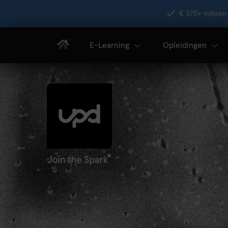
€ 370+ miljoen 
E-Learning
Opleidingen