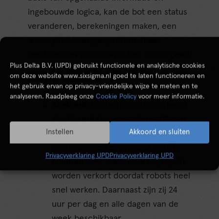
ingebouwde logica, kan de bot een status
veranderen, berekeningen maken, een
ander proces in gang zetten, mails
versturen en ga zo maar door. Klinkt goed
Plus Delta B.V. (UPD) gebruikt functionele en analytische cookies
toch? Zie hieronder een overzicht van de
om deze website www.sixsigma.nl goed te laten functioneren en
grootste voordelen:
het gebruik ervan op privacy-vriendelijke wijze te meten en te
analyseren. Raadpleeg onze
Cookie Policy
voor meer informatie.
Snelheid
: Een software robot heeft
slechts enkele seconden nodig om
Instellen
Akkoord en sluiten
een factuur in te boeken, terwijl
een medewerker er soms wel 20
Privacyverklaring UPD
Privacyverklaring UPD
minuten over doet. Doorlooptijden
worden verkort doordat robots heel
snel werken. Daarnaast zijn zij 24
uur per dag en alle dagen van de
week beschikbaar.