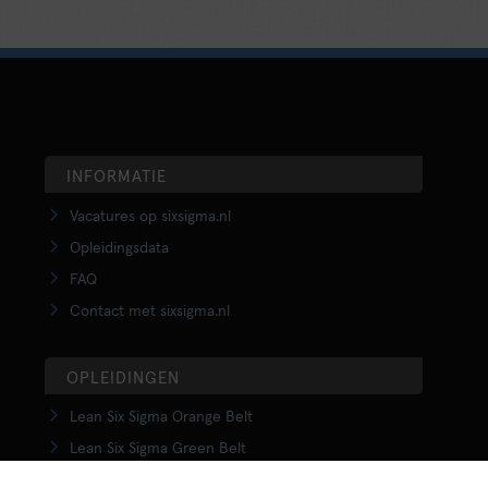
INFORMATIE
Vacatures op sixsigma.nl
Opleidingsdata
FAQ
Contact met sixsigma.nl
OPLEIDINGEN
Lean Six Sigma Orange Belt
Lean Six Sigma Green Belt
LSS Upgrade Green to Black Belt