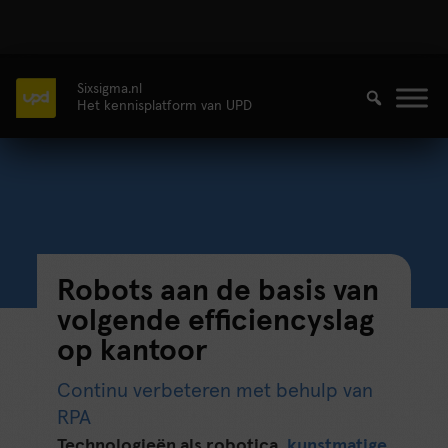
Sixsigma.nl
Het kennisplatform van UPD
Robots aan de basis van
volgende efficiencyslag
op kantoor
Continu verbeteren met behulp van
RPA
Technologieën als robotica,
kunstmatige