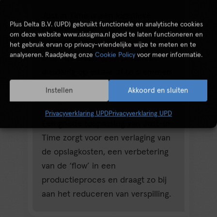
Just in Time is een logistieke
Plus Delta B.V. (UPD) gebruikt functionele en analytische cookies
methode voor
om deze website www.sixsigma.nl goed te laten functioneren en
voorraadbeheersing. De bedoeling
het gebruik ervan op privacy-vriendelijke wijze te meten en te
analyseren. Raadpleeg onze
Cookie Policy
voor meer informatie.
is om de levering en productie
dusdanig op elkaar af te stemmen
dat er zo min mogelijk voorraad
Instellen
Akkoord en sluiten
nodig is.
Privacyverklaring UPD
Privacyverklaring UPD
Een goede toepassing van Just-in-
Time zorgt voor een verlaging van
de opslagkosten, een verbetering
van de ‘flow’ in een
productieproces en draagt zo bij
aan het reduceren van verspilling.