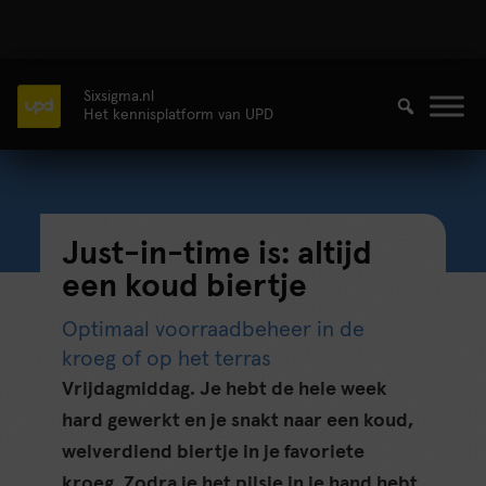
Sixsigma.nl
Het kennisplatform van UPD
Just-in-time is: altijd
een koud biertje
Optimaal voorraadbeheer in de
kroeg of op het terras
Vrijdagmiddag. Je hebt de hele week
hard gewerkt en je snakt naar een koud,
welverdiend biertje in je favoriete
kroeg. Zodra je het pilsje in je hand hebt