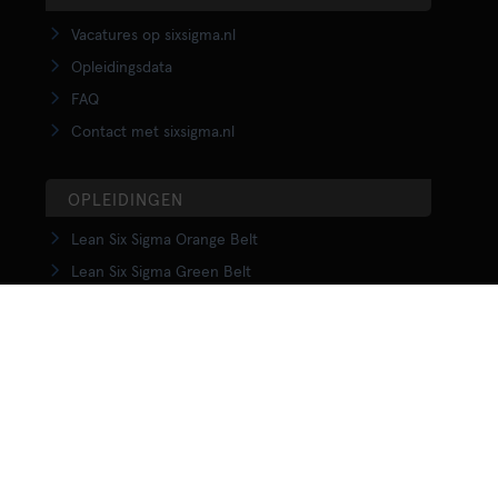
Vacatures op sixsigma.nl
Opleidingsdata
FAQ
Contact met sixsigma.nl
OPLEIDINGEN
Lean Six Sigma Orange Belt
Lean Six Sigma Green Belt
LSS Upgrade Green to Black Belt
Lean Six Sigma Black Belt
Yellow Belt in Lean
Orange Belt in Lean
Green Belt in Lean
Upgrade Green to Black Belt in Lean