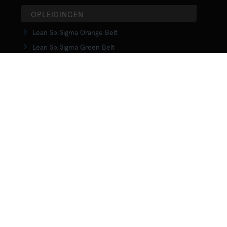
OPLEIDINGEN
Lean Six Sigma Orange Belt
Lean Six Sigma Green Belt
LSS Upgrade Green to Black Belt
Lean Six Sigma Black Belt
Yellow Belt in Lean
Orange Belt in Lean
Green Belt in Lean
Upgrade Green to Black Belt in Lean
Lean Black Belt training
KENNISCENTRUM
Wat is Lean?
Wat is Lean Six Sigma