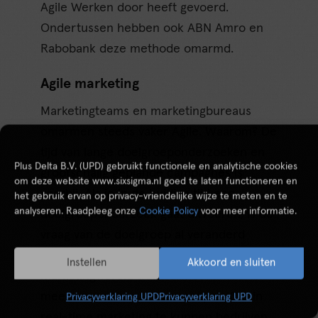
Agile Werken door heeft gevoerd.
Ondertussen hebben ook ABN Amro en
Rabobank deze methode omarmd.
Agile marketing
Marketingteams en marketingbureaus
omarmen steeds vaker Agile. Waarom? De
tijd van lange doelgroeponderzoeken en
Plus Delta B.V. (UPD) gebruikt functionele en analytische cookies
grootschalig geplande campagnes is
om deze website www.sixsigma.nl goed te laten functioneren en
voorbij. Als je in de huidige tijd een
het gebruik ervan op privacy-vriendelijke wijze te meten en te
analyseren. Raadpleeg onze
Cookie Policy
voor meer informatie.
doelgroeponderzoek gaat uitvoeren, is de
vraag van de doelgroep al veranderd
voordat het rapport afgerond is. De
Instellen
Akkoord en sluiten
marketingwereld transformeert meer en
meer naar een real-time aanpak. Om in
Privacyverklaring UPD
Privacyverklaring UPD
real-time marketing te kunnen bedrijven,