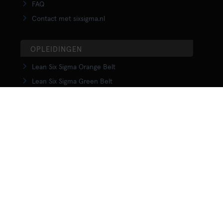
FAQ
Contact met sixsigma.nl
OPLEIDINGEN
Lean Six Sigma Orange Belt
Lean Six Sigma Green Belt
LSS Upgrade Green to Black Belt
Lean Six Sigma Black Belt
Yellow Belt in Lean
Orange Belt in Lean
Green Belt in Lean
Upgrade Green to Black Belt in Lean
Lean Black Belt training
KENNISCENTRUM