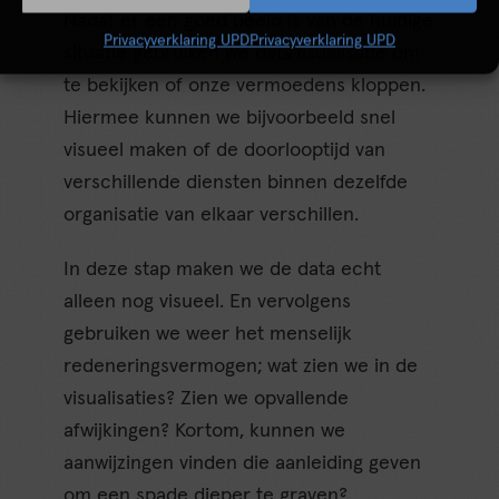
Nadat er een goed beeld is van de huidige
Privacyverklaring UPD
Privacyverklaring UPD
situatie gebruiken we datavisualisatie om
te bekijken of onze vermoedens kloppen.
Hiermee kunnen we bijvoorbeeld snel
visueel maken of de doorlooptijd van
verschillende diensten binnen dezelfde
organisatie van elkaar verschillen.
In deze stap maken we de data echt
alleen nog visueel. En vervolgens
gebruiken we weer het menselijk
redeneringsvermogen; wat zien we in de
visualisaties? Zien we opvallende
afwijkingen? Kortom, kunnen we
aanwijzingen vinden die aanleiding geven
om een spade dieper te graven?