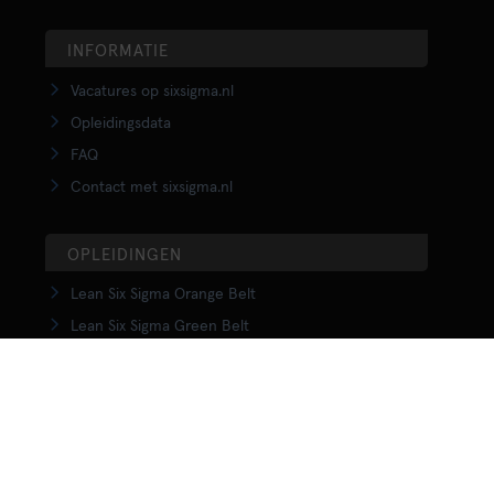
INFORMATIE
Vacatures op sixsigma.nl
Opleidingsdata
FAQ
Contact met sixsigma.nl
OPLEIDINGEN
Lean Six Sigma Orange Belt
Lean Six Sigma Green Belt
LSS Upgrade Green to Black Belt
Lean Six Sigma Black Belt
Yellow Belt in Lean
Orange Belt in Lean
Green Belt in Lean