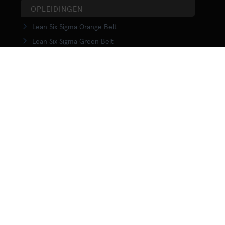
OPLEIDINGEN
Lean Six Sigma Orange Belt
Lean Six Sigma Green Belt
LSS Upgrade Green to Black Belt
Lean Six Sigma Black Belt
Yellow Belt in Lean
Orange Belt in Lean
Green Belt in Lean
Upgrade Green to Black Belt in Lean
Lean Black Belt training
KENNISCENTRUM
Wat is Lean?
Wat is Lean Six Sigma
Wat is Agile?