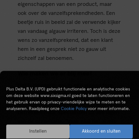
eigenschappen van een product, maar
ook over de vanzelfsprekendheden. Een
beetje ruis in beeld zal de verwende kijker
van vandaag algauw irriteren. Toch is deze
wens zo vanzelfsprekend, dat een klant
hem in een gesprek niet zo gauw uit
zichzelf zal benoemen.
Wie maken we er blij mee?
Het is belangrijk om in een vroege fase
Plus Delta B.V. (UPD) gebruikt functionele en analytische cookies
van het ontwerptraject niet alleen de
om deze website www.sixsigma.nl goed te laten functioneren en
het gebruik ervan op privacy-vriendelijke wijze te meten en te
marketeers en business consultants te
analyseren. Raadpleeg onze
Cookie Policy
voor meer informatie.
betrekken maar specialisten uit alle lagen
van de organisatie. “Vaak gaat het al mis
in de eerste fase van het
Instellen
Akkoord en sluiten