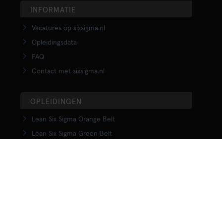
INFORMATIE
Vacatures op sixsigma.nl
Opleidingsdata
FAQ
Contact met sixsigma.nl
OPLEIDINGEN
Lean Six Sigma Orange Belt
Lean Six Sigma Green Belt
LSS Upgrade Green to Black Belt
Lean Six Sigma Black Belt
Yellow Belt in Lean
Orange Belt in Lean
Green Belt in Lean
Upgrade Green to Black Belt in Lean