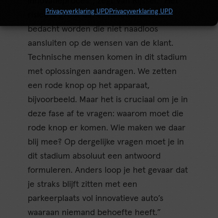
innovatieproces”, zegt Van Rijssel. “Het
Privacyverklaring UPD
Privacyverklaring UPD
risico is groot dat er functionaliteiten
bedacht worden die niet naadloos
aansluiten op de wensen van de klant.
Technische mensen komen in dit stadium
met oplossingen aandragen. We zetten
een rode knop op het apparaat,
bijvoorbeeld. Maar het is cruciaal om je in
deze fase af te vragen: waarom moet die
rode knop er komen. Wie maken we daar
blij mee? Op dergelijke vragen moet je in
dit stadium absoluut een antwoord
formuleren. Anders loop je het gevaar dat
je straks blijft zitten met een
parkeerplaats vol innovatieve auto’s
waaraan niemand behoefte heeft.”