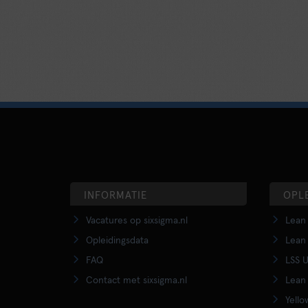
INFORMATIE
OPL
Vacatures op sixsigma.nl
Lean 
Opleidingsdata
Lean 
FAQ
LSS U
Contact met sixsigma.nl
Lean 
Yello