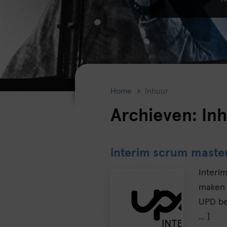
Home
Inhuur
Archieven:
In
interim scrum maste
Interi
maken 
UPD be
... ]