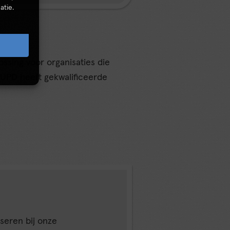
atie.
ossing voor organisaties die
. UPD heeft gekwalificeerde
iseren bij onze