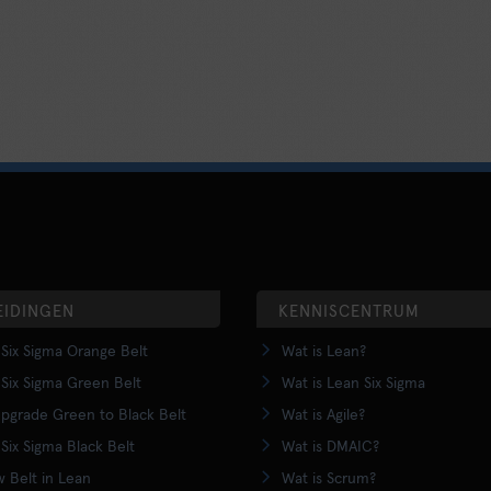
EIDINGEN
KENNISCENTRUM
Six Sigma Orange Belt
Wat is Lean?
Six Sigma Green Belt
Wat is Lean Six Sigma
pgrade Green to Black Belt
Wat is Agile?
Six Sigma Black Belt
Wat is DMAIC?
w Belt in Lean
Wat is Scrum?