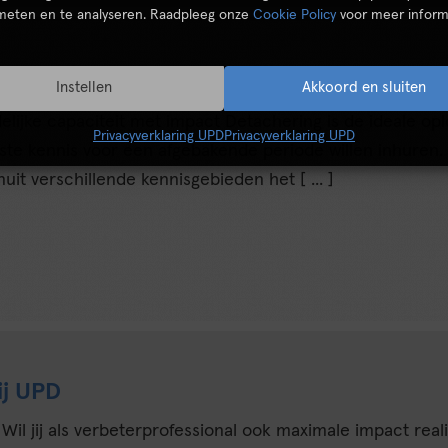
 meten en te analyseren. Raadpleeg onze
Cookie Policy
voor meer inform
Agile
Instellen
Akkoord en sluiten
delijke capaciteit met impact Detachering is de ideale opl
Privacyverklaring UPD
Privacyverklaring UPD
uiste kennis voor een afgebakende periode willen inhuren
nuit verschillende kennisgebieden het [ ... ]
ij UPD
Wil jij als verbeterprofessional ook maximale impact real