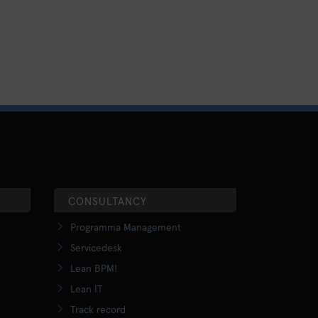
CONSULTANCY
Programma Management
Servicedesk
Lean BPM!
Lean IT
Track record