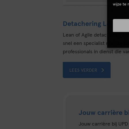
wijze te
Detachering Lean en 
Lean of Agile detachering tij
snel een specialist met de j
professionals in dienst die va
LEES VERDER
Jouw carrière b
Jouw carrière bij UPD 