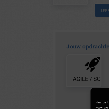
LEE
Jouw opdrachte
Plus Del
www.sixs