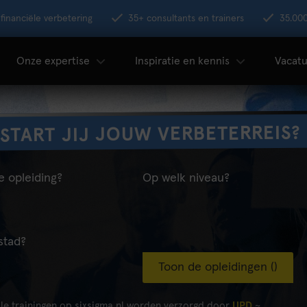
financiële verbetering
35+ consultants en trainers
35.00
Onze expertise
Inspiratie en kennis
Vacatu
START JIJ JOUW VERBETERREIS?
e opleiding?
Op welk niveau?
stad?
Toon de opleidingen (
)
lle trainingen op sixsigma.nl worden verzorgd door
UPD
~