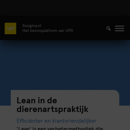
Sixsigma.nl
Het kennisplatform van UPD
Lean in de
dierenartspraktijk
Efficiënter en klantvriendelijker
’Lean’ is een verbetermethodiek die