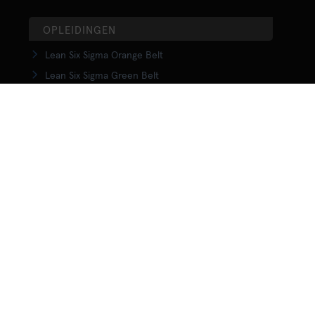
OPLEIDINGEN
Lean Six Sigma Orange Belt
Lean Six Sigma Green Belt
LSS Upgrade Green to Black Belt
Lean Six Sigma Black Belt
Yellow Belt in Lean
Orange Belt in Lean
Green Belt in Lean
Upgrade Green to Black Belt in Lean
Lean Black Belt training
KENNISCENTRUM
Wat is Lean?
Wat is Lean Six Sigma