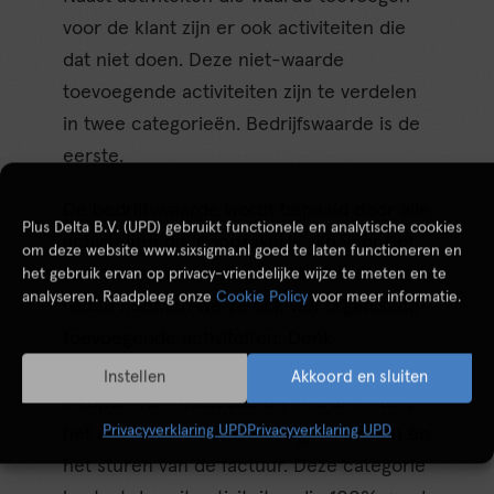
voor de klant zijn er ook activiteiten die
dat niet doen. Deze niet-waarde
toevoegende activiteiten zijn te verdelen
in twee categorieën. Bedrijfswaarde is de
eerste.
De bedrijfswaarde wordt bepaald door alle
Plus Delta B.V. (UPD) gebruikt functionele en analytische cookies
activiteiten die noodzakelijk zijn voor het
om deze website www.sixsigma.nl goed te laten functioneren en
functioneren van de praktijk. Om die
het gebruik ervan op privacy-vriendelijke wijze te meten en te
analyseren. Raadpleeg onze
Cookie Policy
voor meer informatie.
reden noemen we ze ook wel organisatie-
toevoegende activiteiten. Denk
bijvoorbeeld aan wet- en regelgeving, het
Instellen
Akkoord en sluiten
inkopen van medicatie en instrumenten,
Privacyverklaring UPD
Privacyverklaring UPD
het uitvoeren van marketingactiviteiten en
het sturen van de factuur. Deze categorie