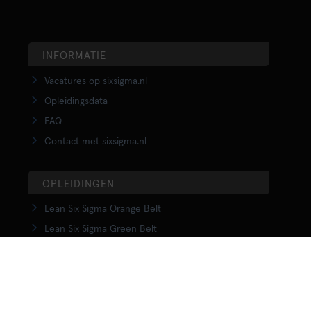
INFORMATIE
Vacatures op sixsigma.nl
Opleidingsdata
FAQ
Contact met sixsigma.nl
OPLEIDINGEN
Lean Six Sigma Orange Belt
Lean Six Sigma Green Belt
LSS Upgrade Green to Black Belt
Lean Six Sigma Black Belt
Yellow Belt in Lean
Orange Belt in Lean