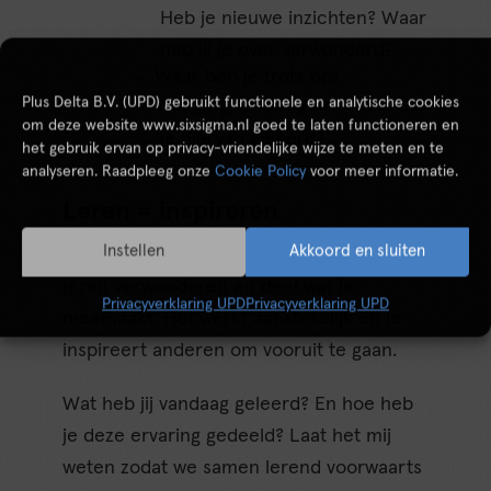
Heb je nieuwe inzichten? Waar
heb jij je over verwonderd?
Waar ben je trots op?
Plus Delta B.V. (UPD) gebruikt functionele en analytische cookies
Wat ging er niet goed? wat heb
om deze website www.sixsigma.nl goed te laten functioneren en
je hiervan geleerd?
het gebruik ervan op privacy-vriendelijke wijze te meten en te
analyseren. Raadpleeg onze
Cookie Policy
voor meer informatie.
Leren = inspireren
Instellen
Akkoord en sluiten
En tot slot, vergeet niet te lachen! Blijf
jezelf verwonderen en deel wat je
Privacyverklaring UPD
Privacyverklaring UPD
meemaakt. Het werkt aanstekelijk en je
inspireert anderen om vooruit te gaan.
Wat heb jij vandaag geleerd? En hoe heb
je deze ervaring gedeeld? Laat het mij
weten zodat we samen lerend voorwaarts