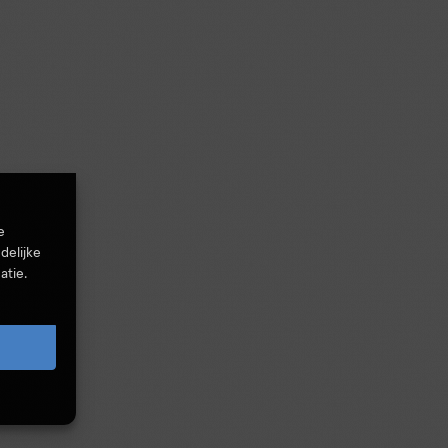
e
delijke
atie.