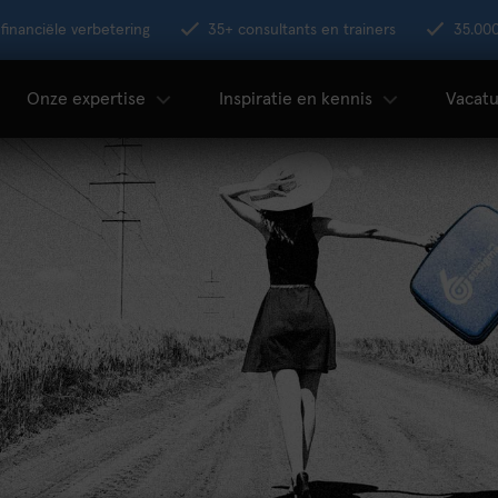
financiële verbetering
35+ consultants en trainers
35.00
Onze expertise
Inspiratie en kennis
Vacatu