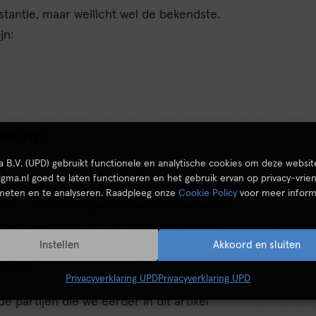
nstantie, maar wellicht wel de bekendste.
jn:
cering?
ta B.V. (UPD) gebruikt functionele en analytische cookies om deze websit
ets extra. Het is slechts een bewijs dat je
igma.nl goed te laten functioneren en het gebruik ervan op privacy-vrien
 dat Scrum.org vereist. Echter is de
 meten en te analyseren. Raadpleeg onze
Cookie Policy
voor meer inform
at de certificering wereldwijd erkend wordt
Vooral wanneer je in de toekomst in het
Instellen
Akkoord en sluiten
, of als je werkt bij een internationale
selijk.
Privacyverklaring UPD
Privacyverklaring UPD
e partijen die we eerder in dit artikel