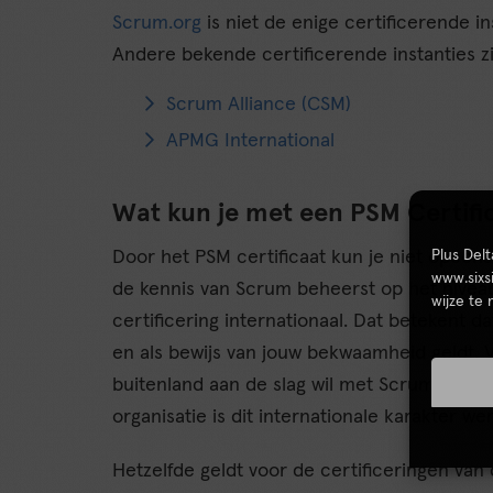
Scrum.org
is niet de enige certificerende i
Andere bekende certificerende instanties zi
Scrum Alliance (CSM)
APMG International
Wat kun je met een PSM Certifi
Plus Del
Door het PSM certificaat kun je niet opeens i
www.sixs
de kennis van Scrum beheerst op het niveau
wijze te
certificering internationaal. Dat betekent d
en als bewijs van jouw bekwaamheid geldt. 
buitenland aan de slag wil met Scrum of Agile
organisatie is dit internationale karakter wen
Hetzelfde geldt voor de certificeringen van d