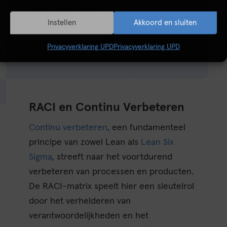
direct jouw plekje!
Instellen
Akkoord en sluiten
Green Belt in Lean
Privacyverklaring UPD
Privacyverklaring UPD
Lean Six Sigma Green Belt
RACI en Continu Verbeteren
Continu verbeteren
, een fundamenteel
principe van zowel Lean als
Lean Six
Sigma
, streeft naar het voortdurend
verbeteren van processen en producten.
De RACI-matrix speelt hier een sleutelrol
door het verhelderen van
verantwoordelijkheden en het