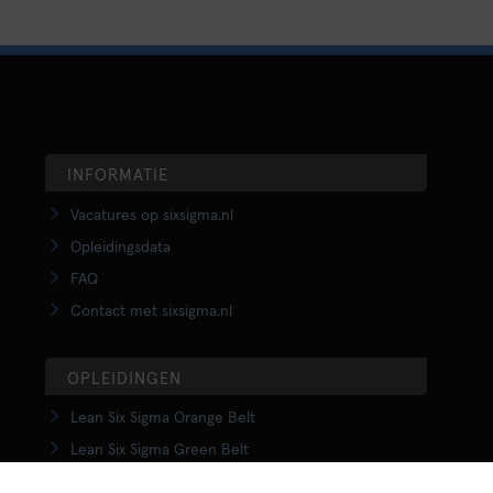
INFORMATIE
Vacatures op sixsigma.nl
Opleidingsdata
FAQ
Contact met sixsigma.nl
OPLEIDINGEN
Lean Six Sigma Orange Belt
Lean Six Sigma Green Belt
LSS Upgrade Green to Black Belt