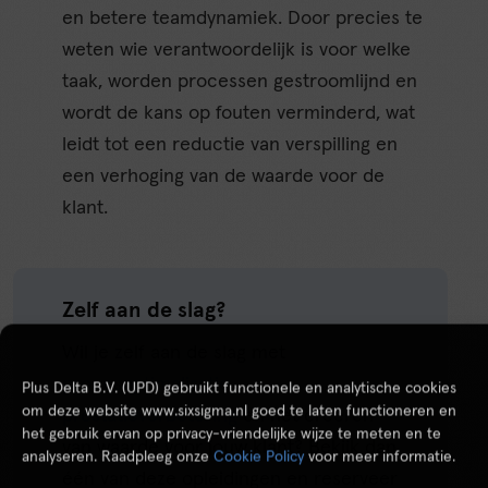
en betere teamdynamiek. Door precies te
weten wie verantwoordelijk is voor welke
taak, worden processen gestroomlijnd en
wordt de kans op fouten verminderd, wat
leidt tot een reductie van verspilling en
een verhoging van de waarde voor de
klant.
Zelf aan de slag?
Wil je zelf aan de slag met
procesoptimalisatie
,
Plus Delta B.V. (UPD) gebruikt functionele en analytische cookies
om deze website www.sixsigma.nl goed te laten functioneren en
prestatieverbetering
en het creëren
het gebruik ervan op privacy-vriendelijke wijze te meten en te
van waarde voor jouw klant? Bekijk dan
analyseren. Raadpleeg onze
Cookie Policy
voor meer informatie.
één van deze opleidingen en reserveer