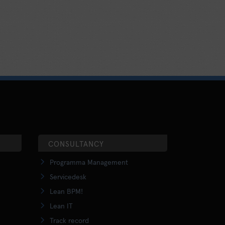
CONSULTANCY
Programma Management
Servicedesk
Lean BPM!
Lean IT
Track record