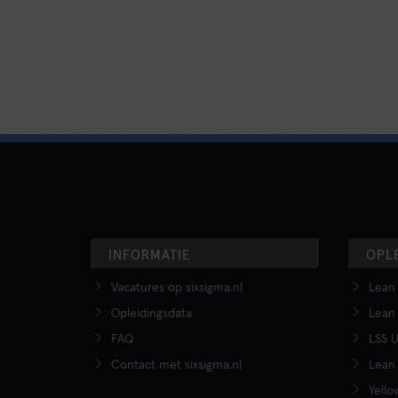
INFORMATIE
OPL
Vacatures op sixsigma.nl
Lean 
Opleidingsdata
Lean 
FAQ
LSS U
Contact met sixsigma.nl
Lean 
Yello