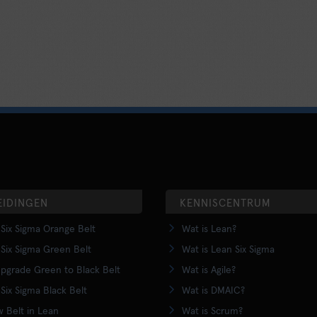
EIDINGEN
KENNISCENTRUM
Six Sigma Orange Belt
Wat is Lean?
Six Sigma Green Belt
Wat is Lean Six Sigma
pgrade Green to Black Belt
Wat is Agile?
Six Sigma Black Belt
Wat is DMAIC?
w Belt in Lean
Wat is Scrum?