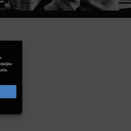
e
delijke
atie.