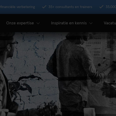
financiële verbetering
35+ consultants en trainers
35.00
Onze expertise
Inspiratie en kennis
Vacatu