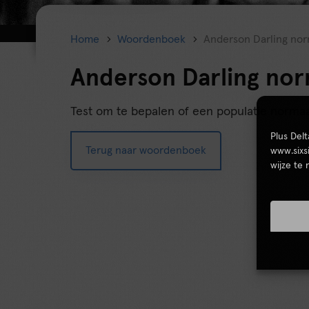
Home
Woordenboek
Anderson Darling norm
Anderson Darling norm
Test om te bepalen of een populatie normaa
Plus Del
Terug naar woordenboek
www.sixs
wijze te