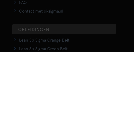
FAQ
Contact met sixsigma.nl
OPLEIDINGEN
Lean Six Sigma Orange Belt
Lean Six Sigma Green Belt
LSS Upgrade Green to Black Belt
Lean Six Sigma Black Belt
Yellow Belt in Lean
Orange Belt in Lean
Green Belt in Lean
Upgrade Green to Black Belt in Lean
Lean Black Belt training
KENNISCENTRUM