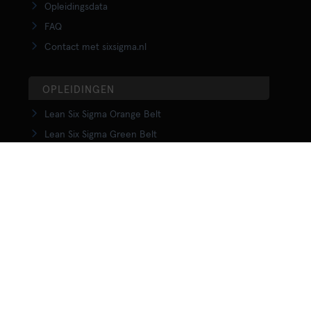
Opleidingsdata
FAQ
Contact met sixsigma.nl
OPLEIDINGEN
Lean Six Sigma Orange Belt
Lean Six Sigma Green Belt
LSS Upgrade Green to Black Belt
Lean Six Sigma Black Belt
Yellow Belt in Lean
Orange Belt in Lean
Green Belt in Lean
Upgrade Green to Black Belt in Lean
Lean Black Belt training