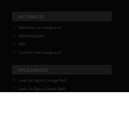
INFORMATIE
Vacatures op sixsigma.nl
Opleidingsdata
FAQ
Contact met sixsigma.nl
OPLEIDINGEN
Lean Six Sigma Orange Belt
Lean Six Sigma Green Belt
LSS Upgrade Green to Black Belt
Lean Six Sigma Black Belt
Yellow Belt in Lean
Orange Belt in Lean