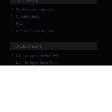
INFORMATIE
Vacatures op sixsigma.nl
Opleidingsdata
FAQ
Contact met sixsigma.nl
OPLEIDINGEN
Lean Six Sigma Orange Belt
Lean Six Sigma Green Belt
LSS Upgrade Green to Black Belt
Lean Six Sigma Black Belt
Yellow Belt in Lean
Orange Belt in Lean
Green Belt in Lean
Upgrade Green to Black Belt in Lean