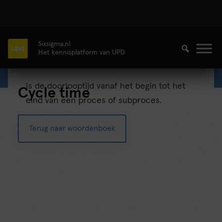
Sixsigma.nl
Het kennisplatform van UPD
Is de doorlooptijd vanaf het begin tot het
Cycle time
eind van een proces of subproces.
Terug naar woordenboek