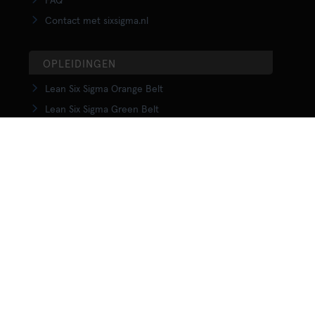
FAQ
Contact met sixsigma.nl
OPLEIDINGEN
Lean Six Sigma Orange Belt
Lean Six Sigma Green Belt
LSS Upgrade Green to Black Belt
Lean Six Sigma Black Belt
Yellow Belt in Lean
Orange Belt in Lean
Green Belt in Lean
Upgrade Green to Black Belt in Lean
Lean Black Belt training
KENNISCENTRUM