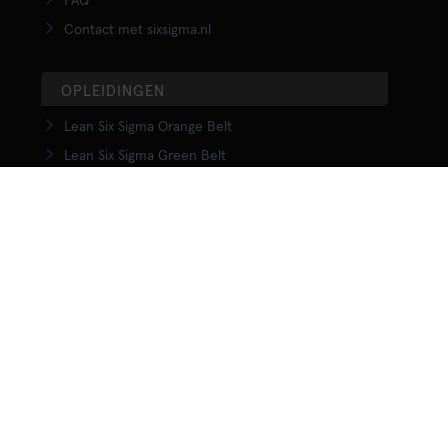
FAQ
Contact met sixsigma.nl
OPLEIDINGEN
Lean Six Sigma Orange Belt
Lean Six Sigma Green Belt
LSS Upgrade Green to Black Belt
Lean Six Sigma Black Belt
Yellow Belt in Lean
Orange Belt in Lean
Green Belt in Lean
Upgrade Green to Black Belt in Lean
Lean Black Belt training
KENNISCENTRUM