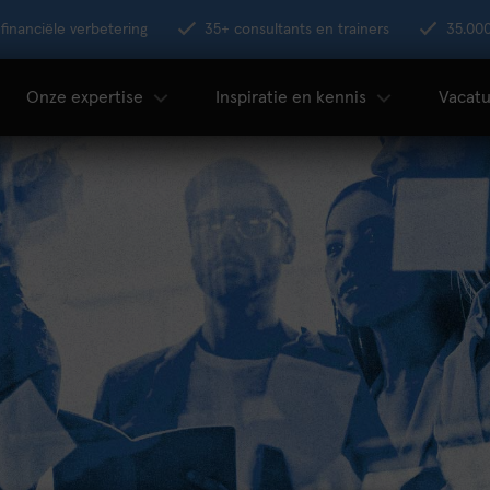
financiële verbetering
35+ consultants en trainers
35.00
Onze expertise
Inspiratie en kennis
Vacatu