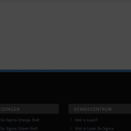
EIDINGEN
KENNISCENTRUM
Six Sigma Orange Belt
Wat is Lean?
Six Sigma Green Belt
Wat is Lean Six Sigma