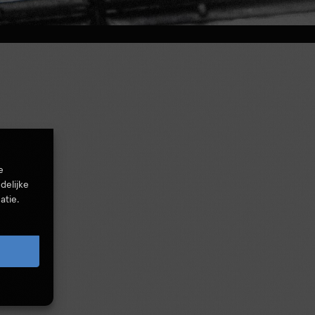
e
delijke
atie.