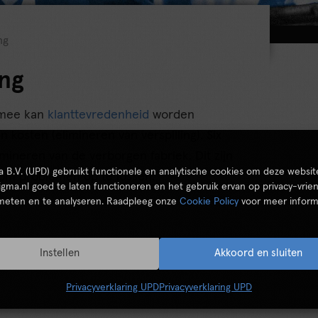
ng
ing
rmee kan
klanttevredenheid
worden
kosten (elimineren van verspilling). Six
mineren van de verborgen fabriek. Dit zijn
ta B.V. (UPD) gebruikt functionele en analytische cookies om deze websit
 om problemen op te lossen.
igma.nl goed te laten functioneren en het gebruik ervan op privacy-vrien
 meten en te analyseren. Raadpleeg onze
Cookie Policy
voor meer inform
Instellen
Akkoord en sluiten
Privacyverklaring UPD
Privacyverklaring UPD