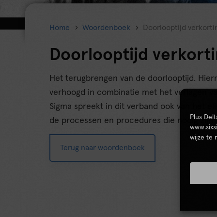
Home
Woordenboek
Doorlooptijd verkorti
Doorlooptijd verkort
Het terugbrengen van de doorlooptijd. Hie
verhoogd in combinatie met het verlagen van 
Sigma spreekt in dit verband ook van het eli
Plus Del
de processen en procedures die nodig zijn
www.sixs
wijze te
Terug naar woordenboek