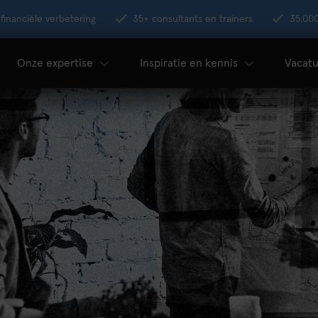
financiële verbetering
35+ consultants en trainers
35.00
Onze expertise
Inspiratie en kennis
Vacatu