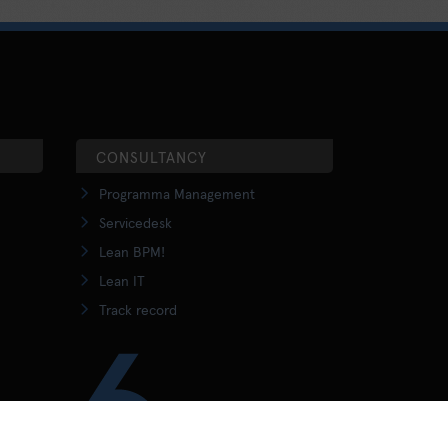
CONSULTANCY
Programma Management
Servicedesk
Lean BPM!
Lean IT
Track record