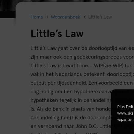
Home
Woordenboek
Little’s Law
Little’s Law
Little’s Law gaat over de doorlooptijd van 
zijn maar ook een goedkeuringsproces voo
Little’s Law is Lead Time = WIP(zie WIP) (un
wat in het Nederlands betekent: doorloopt
output per tijdseenheid. Een voorbeeld een
dag nodig om tien hypotheekaanvragen af 
hypotheken tegelijk in behandeling. Dit bet
Plus Del
is. Als de bank in plaats van honderd hypothe
www.sixs
behandeling heeft is de doorlooptijd nog m
wijze te
en vernoemd naar John D.C. Little. Dr Littl