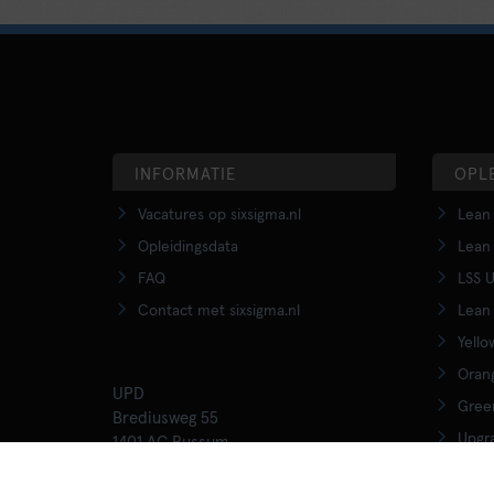
INFORMATIE
OPL
Vacatures op sixsigma.nl
Lean 
Opleidingsdata
Lean 
FAQ
LSS U
Contact met sixsigma.nl
Lean 
Yello
Orang
UPD
Green
Brediusweg 55
Upgra
1401 AC Bussum
020 - 345 3015
Lean 