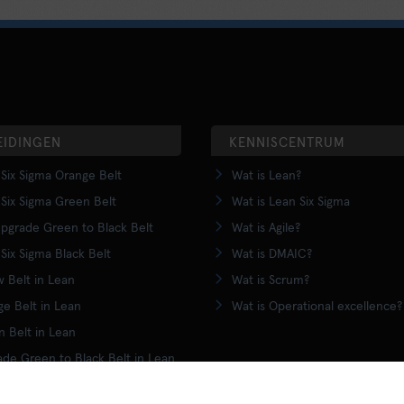
EIDINGEN
KENNISCENTRUM
Six Sigma Orange Belt
Wat is Lean?
Six Sigma Green Belt
Wat is Lean Six Sigma
pgrade Green to Black Belt
Wat is Agile?
Six Sigma Black Belt
Wat is DMAIC?
w Belt in Lean
Wat is Scrum?
e Belt in Lean
Wat is Operational excellence?
 Belt in Lean
de Green to Black Belt in Lean
Black Belt training