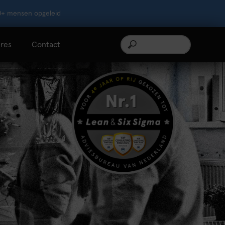
0+ mensen opgeleid
res
Contact
S
e
a
r
c
h
f
o
r
: