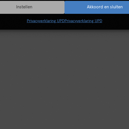
n als een van de uitvinders van de
Instellen
Akkoord en sluiten
Privacyverklaring UPD
Privacyverklaring UPD