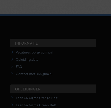
INFORMATIE
Vacatures op sixsigma.nl
Opleidingsdata
FAQ
Contact met sixsigma.nl
OPLEIDINGEN
Lean Six Sigma Orange Belt
Lean Six Sigma Green Belt