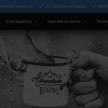
financiële verbetering
35+ consultants en trainers
35.00
Onze expertise
Inspiratie en kennis
Vacatu