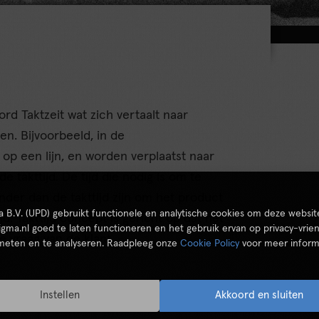
oord Taktzeit wat zich vertaalt naar
en. Bijvoorbeeld, in de
 op een lijn, en worden verplaatst naar
e takttijd. De tijd die nodig is om te
nder dan de takttijd zijn om het product
ta B.V. (UPD) gebruikt functionele en analytische cookies om deze websit
. Takttijd concept is gericht op dat het
igma.nl goed te laten functioneren en het gebruik ervan op privacy-vrien
 vraag van de klant.
 meten en te analyseren. Raadpleeg onze
Cookie Policy
voor meer inform
Instellen
Akkoord en sluiten