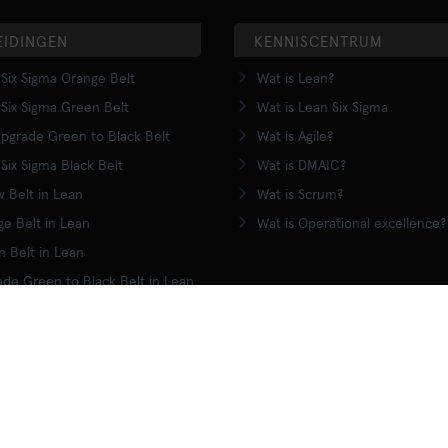
EIDINGEN
KENNISCENTRUM
Six Sigma Orange Belt
Wat is Lean?
Six Sigma Green Belt
Wat is Lean Six Sigma
pgrade Green to Black Belt
Wat is Agile?
Six Sigma Black Belt
Wat is DMAIC?
w Belt in Lean
Wat is Scrum?
e Belt in Lean
Wat is Operational excellence?
 Belt in Lean
de Green to Black Belt in Lean
Black Belt training
ALGEMENE VOORWAARDEN
SITEMAP
PRIVACYVERKLARING