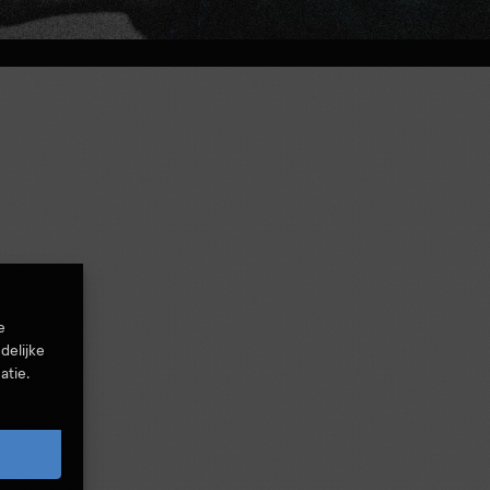
e
delijke
atie.