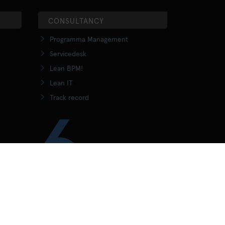
CONSULTANCY
Programma Management
Servicedesk
Lean BPM!
Lean IT
Track record