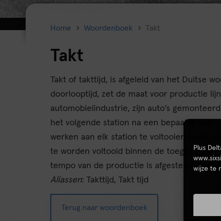
Home
Woordenboek
Takt
Takt
Takt of takttijd, is afgeleid van het Duitse w
doorlooptijd, zet de maat voor productie lijn
automobielindustrie, zijn auto’s gemonteerd
het volgende station na een bepaalde tijd – d
werken aan elk station te voltooien moet mi
Plus Del
te worden voltooid binnen de toegewezen tijd
www.sixs
tempo van de productie is afgestemd met de
wijze te
Aliassen
: Takttijd, Takt tijd
Terug naar woordenboek