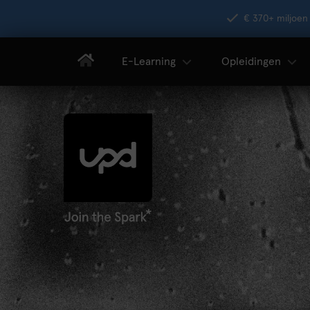
€ 370+ miljoen 
E-Learning
Opleidingen