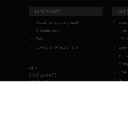
INFORMATIE
OPL
Vacatures op sixsigma.nl
Lean 
Opleidingsdata
Lean 
FAQ
LSS U
Contact met sixsigma.nl
Lean 
Yello
Orang
UPD
Green
Brediusweg 55
Upgra
1401 AC Bussum
020 - 345 3015
Lean 