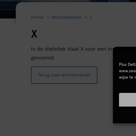
Home
Woordenboek
X
X
In de statistiek staat X voor een invloedsfac
genoemd.
Plus Del
www.sixs
Terug naar woordenboek
wijze te