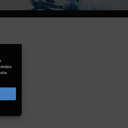
e
delijke
atie.