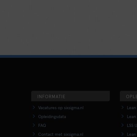
INFORMATIE
OPL
Vacatures op sixsigma.nl
Lean 
Opleidingsdata
Lean 
FAQ
LSS U
Contact met sixsigma.nl
Lean 