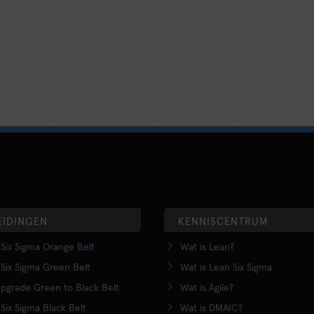
EIDINGEN
KENNISCENTRUM
Six Sigma Orange Belt
Wat is Lean?
Six Sigma Green Belt
Wat is Lean Six Sigma
pgrade Green to Black Belt
Wat is Agile?
Six Sigma Black Belt
Wat is DMAIC?