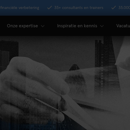
financiële verbetering
35+ consultants en trainers
35.00
Onze expertise
Inspiratie en kennis
Vacatu