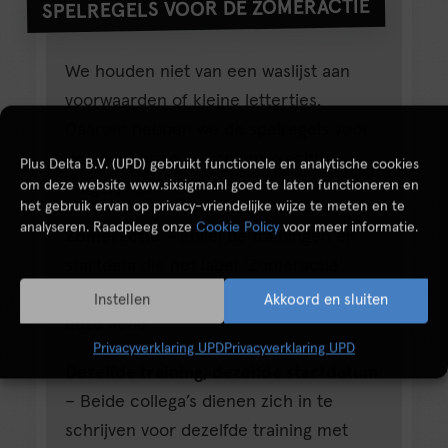
SPELREGELS VOOR DE ZOMERACTIE
We houden niet van een waslijst aan
voorwaarden of kleine lettertjes.
Daarom hebben we de spelregels voor
de zomeractie zo kort en krachtig
Plus Delta B.V. (UPD) gebruikt functionele en analytische cookies
om deze website www.sixsigma.nl goed te laten functioneren en
mogelijk gehouden.
het gebruik ervan op privacy-vriendelijke wijze te meten en te
analyseren. Raadpleeg onze
Cookie Policy
voor meer informatie.
Zomeractie
– Enkel de trainingen en
startdata die het label ‘Zomeractie’
hebben, komen in aanmerking voor
Instellen
Akkoord en sluiten
deze actie.
Privacyverklaring UPD
Privacyverklaring UPD
Dezelfde training, dezelfde startdatum
– Beide collega’s dienen zich in te
schrijven voor dezelfde training met