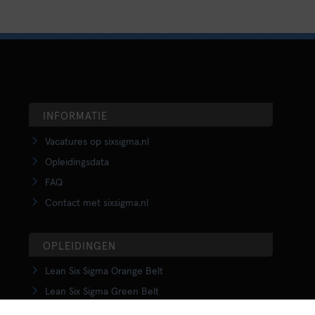
INFORMATIE
Vacatures op sixsigma.nl
Opleidingsdata
FAQ
Contact met sixsigma.nl
OPLEIDINGEN
Lean Six Sigma Orange Belt
Lean Six Sigma Green Belt
LSS Upgrade Green to Black Belt