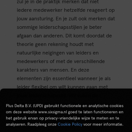
zul je in de praktijk merken dat niet
iedere medewerker hetzelfde reageert op
jouw aansturing. En je zult ook merken dat
sommige leiderschapsstijlen je beter
afgaan dan anderen. Dit komt doordat de
theorie geen rekening houdt met
natuurlijke neigingen van leiders en
medewerkers of met de verschillende
karakters van mensen. En deze
elementen zijn essentieel wanneer je als
leider flexibel om wilt kunnen gaan met
jouw leiderschapsstijl. Wij vullen de
theorie van
Situationeel Leiderschap
Plus Delta B.V. (UPD) gebruikt functionele en analytische cookies
om deze website www.sixsigma.nl goed te laten functioneren en
daarom altijd aan met de
teamrollen van
het gebruik ervan op privacy-vriendelijke wijze te meten en te
Belbin
.
analyseren. Raadpleeg onze
Cookie Policy
voor meer informatie.