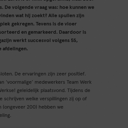
 is. De volgende vraag was: hoe kunnen we
nden wat hij zoekt? Alle spullen zijn
lek gekregen. Tevens is de vloer
esorteerd en gemarkeerd. Daardoor is
gazijn werkt succesvol volgens 5S,
 afdelingen.
loten. De ervaringen zijn zeer positief.
 van ‘voormalige’ medewerkers Team Werk
kse! geleidelijk plaatsvond. Tijdens de
 schrijven welke verspillingen zij op of
en (ongeveer 200) hebben we
ling.