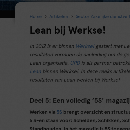
Home
Artikelen
Sector Zakelijke dienstver
Lean bij Werkse!
In 2012 is er binnen
Werkse!
gestart met Lea
resultaten vormden de aanleiding om de ge
Lean organisatie.
UPD
is als partner betrok
Lean
binnen Werkse!. In deze reeks artikele
resultaten van Lean werken bij Werkse!
Deel 5: Een volledig ‘5S’ magazi
Werken via
5S
brengt overzicht en structuu
5 S-en staan voor: Scheiden, Schikken, S
Standhouden. In het magazijn is 5S toegepa