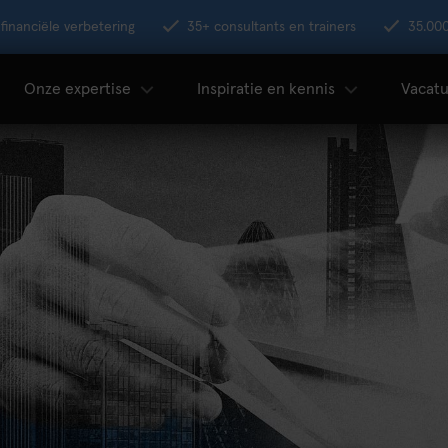
financiële verbetering
35+ consultants en trainers
35.00
Onze expertise
Inspiratie en kennis
Vacatu