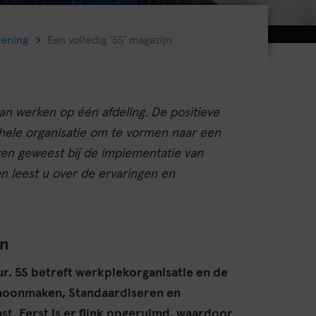
lening
Een volledig ‘5S’ magazijn
n werken op één afdeling. De positieve
hele organisatie om te vormen naar een
ken geweest bij de implementatie van
n leest u over de ervaringen en
jn
r. 5S betreft werkplekorganisatie en de
choonmaken, Standaardiseren en
st. Eerst is er flink opgeruimd, waardoor