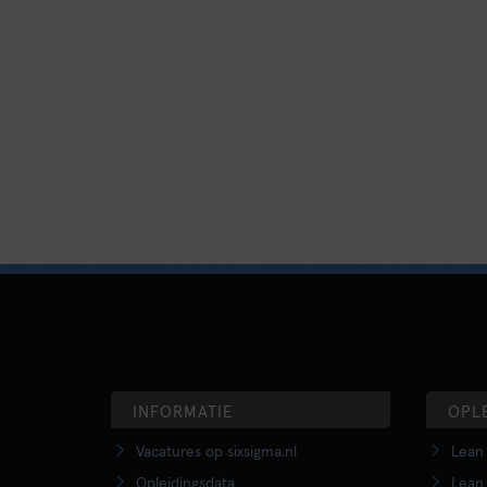
INFORMATIE
OPL
Vacatures op sixsigma.nl
Lean 
Opleidingsdata
Lean 