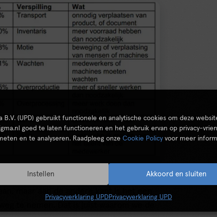
ta B.V. (UPD) gebruikt functionele en analytische cookies om deze websit
igma.nl goed te laten functioneren en het gebruik ervan op privacy-vrien
 meten en te analyseren. Raadpleeg onze
Cookie Policy
voor meer inform
Instellen
Akkoord en sluiten
taan, maar aan de andere kant is het een
Privacyverklaring UPD
Privacyverklaring UPD
 weg te nemen. Dat is juist waarom we de