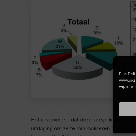
Plus Del
www.sixs
wijze te
Het is vervelend dat deze verspillingen bes
uitdaging om ze te minimaliseren of geheel