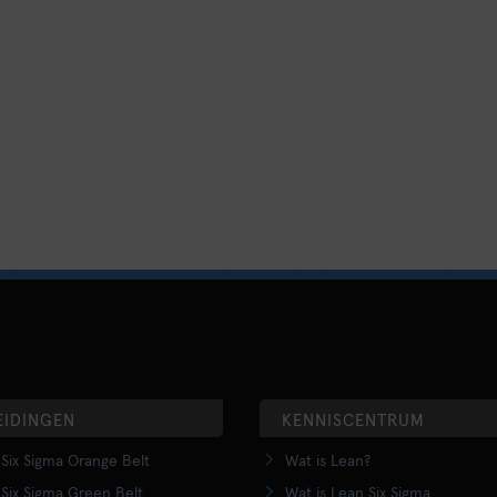
EIDINGEN
KENNISCENTRUM
Six Sigma Orange Belt
Wat is Lean?
Six Sigma Green Belt
Wat is Lean Six Sigma