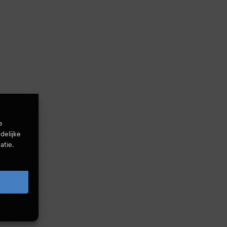
e
delijke
atie.