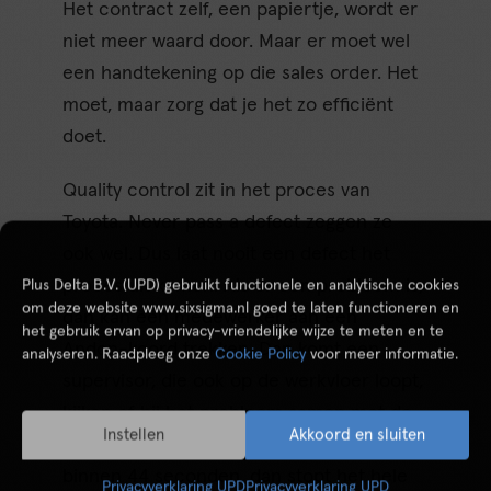
Het contract zelf, een papiertje, wordt er
niet meer waard door. Maar er moet wel
een handtekening op die sales order. Het
moet, maar zorg dat je het zo efficiënt
doet.
Quality control zit in het proces van
Toyota. Never pass a defect zeggen ze
ook wel. Dus laat nooit een defect het
proces uit komen. Als er een probleem is,
Plus Delta B.V. (UPD) gebruikt functionele en analytische cookies
om deze website www.sixsigma.nl goed te laten functioneren en
dan kan een medewerker aan een
het gebruik ervan op privacy-vriendelijke wijze te meten en te
Andon-koord trekken. Dan komt een
analyseren. Raadpleeg onze
Cookie Policy
voor meer informatie.
supervisor, die ook op de werkvloer loopt,
kijken of hij het probleem samen met de
Instellen
Akkoord en sluiten
medewerker kan oplossen. Lukt dat niet
binnen 44 seconden, dan stopt het hele
Privacyverklaring UPD
Privacyverklaring UPD