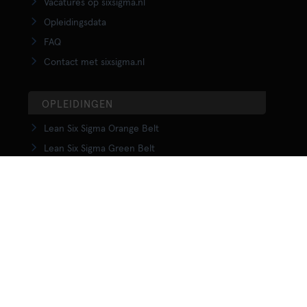
Vacatures op sixsigma.nl
Opleidingsdata
FAQ
Contact met sixsigma.nl
OPLEIDINGEN
Lean Six Sigma Orange Belt
Lean Six Sigma Green Belt
LSS Upgrade Green to Black Belt
Lean Six Sigma Black Belt
Yellow Belt in Lean
Orange Belt in Lean
Green Belt in Lean
Upgrade Green to Black Belt in Lean
Lean Black Belt training