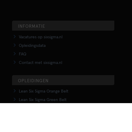
INFORMATIE
Vacatures op sixsigma.nl
Opleidingsdata
FAQ
Contact met sixsigma.nl
OPLEIDINGEN
Lean Six Sigma Orange Belt
Lean Six Sigma Green Belt
LSS Upgrade Green to Black Belt
Lean Six Sigma Black Belt
Yellow Belt in Lean