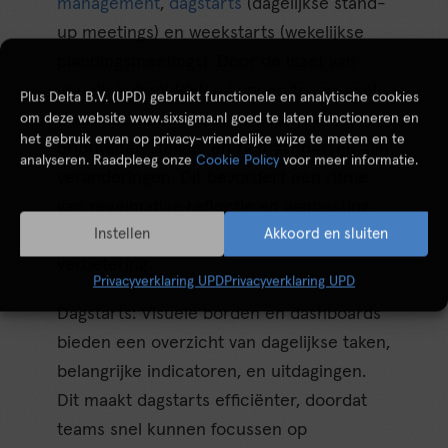
management
,
dagstarts
(dagelijkse stand-
up meetings) en weekstarts (wekelijkse
planningsmeetings). Door de inzet van
visuele hulpmiddelen kunnen teams snel
Plus Delta B.V. (UPD) gebruikt functionele en analytische cookies
de status van hun werk beoordelen,
om deze website www.sixsigma.nl goed te laten functioneren en
het gebruik ervan op privacy-vriendelijke wijze te meten en te
prioriteiten stellen, en zich aanpassen aan
analyseren. Raadpleeg onze
Cookie Policy
voor meer informatie.
veranderingen. Dit bevordert een ritme
van regelmatige reflectie en aanpassing,
Instellen
Akkoord en sluiten
wat essentieel is voor continue
verbetering.
Privacyverklaring UPD
Privacyverklaring UPD
Dagstarts: Visuele borden en dashboards
bieden een overzicht van dagelijkse taken,
belangrijke indicatoren, en uitdagingen.
Dit maakt dagstarts efficiënter, doordat
teams snel kunnen focussen op