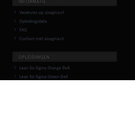
INFORMATIE
Vacatures op sixsigma.nl
Opleidingsdata
FAQ
Contact met sixsigma.nl
OPLEIDINGEN
Lean Six Sigma Orange Belt
Lean Six Sigma Green Belt
LSS Upgrade Green to Black Belt
Lean Six Sigma Black Belt
Yellow Belt in Lean
Orange Belt in Lean
Green Belt in Lean
Upgrade Green to Black Belt in Lean