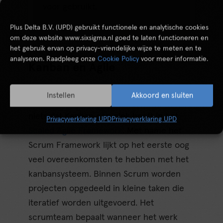
voor gebruikt.
Plus Delta B.V. (UPD) gebruikt functionele en analytische cookies
om deze website www.sixsigma.nl goed te laten functioneren en
het gebruik ervan op privacy-vriendelijke wijze te meten en te
analyseren. Raadpleeg onze
Cookie Policy
voor meer informatie.
Kanban en Agile
Kanban en
Agile
kennen aardig wat
Instellen
Akkoord en sluiten
overeenkomsten. Het is dan ook niet voor
niets dat Kanban een plek heeft in het
Privacyverklaring UPD
Privacyverklaring UPD
Scaled Agile Framework
. Met name het
Scrum Framework lijkt op het eerste oog
veel overeenkomsten te hebben met het
kanbansysteem. Binnen Scrum worden
projecten opgedeeld in kleine taken die
iteratief worden uitgevoerd. Het
scrumteam bepaalt wanneer het werk