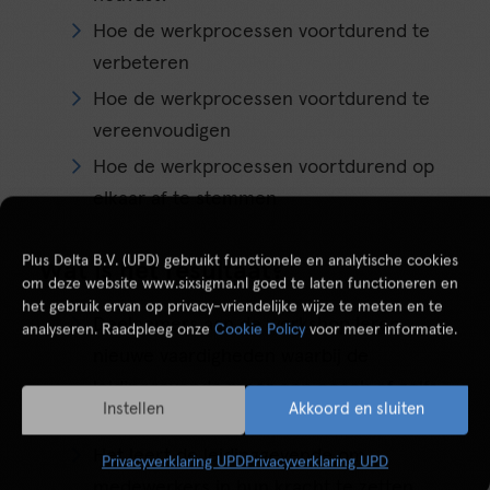
Hoe de werkprocessen voortdurend te
verbeteren
Hoe de werkprocessen voortdurend te
vereenvoudigen
Hoe de werkprocessen voortdurend op
elkaar af te stemmen
Plus Delta B.V. (UPD) gebruikt functionele en analytische cookies
Wat is het resultaat?
om deze website www.sixsigma.nl goed te laten functioneren en
het gebruik ervan op privacy-vriendelijke wijze te meten en te
Deelnemers aan de workshop leren
analyseren. Raadpleeg onze
Cookie Policy
voor meer informatie.
nieuwe vaardigheden waarbij de
leidinggevende meer een coach of zelfs
Instellen
Akkoord en sluiten
leraar wordt van zijn medewerkers.
Het leert de leidinggevende om
Privacyverklaring UPD
Privacyverklaring UPD
medewerkers in hun kracht te zetten