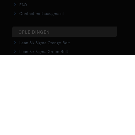
FAQ
Contact met sixsigma.nl
OPLEIDINGEN
Lean Six Sigma Orange Belt
Lean Six Sigma Green Belt
LSS Upgrade Green to Black Belt
Lean Six Sigma Black Belt
Yellow Belt in Lean
Orange Belt in Lean
Green Belt in Lean
Upgrade Green to Black Belt in Lean
Lean Black Belt training
KENNISCENTRUM