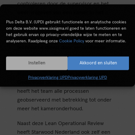
controleren door de supervisor en het
weer vrijgeven van een kamer in het
systeem. Een onderdeel van dit project
Plus Delta B.V. (UPD) gebruikt functionele en analytische cookies
om deze website www.sixsigma.nl goed te laten functioneren en
was het uitvoeren van een Lean
het gebruik ervan op privacy-vriendelijke wijze te meten en te
Operational Review op de afdeling
analyseren. Raadpleeg onze
Cookie Policy
voor meer informatie.
technische dienst door verschillende
Lean Six Sigma Black Belts
en
Lean Six
Instellen
Akkoord en sluiten
Sigma Green Belts
, onder leiding van de
Master Black Belt
North West Europe.
Privacyverklaring UPD
Privacyverklaring UPD
Gedurende deze review van een week
heeft het team alle processen
geobserveerd met betrekking tot onder
meer het kameronderhoud.
Naast deze Lean Operational Review
heeft Starwood Nederland ook zelf een