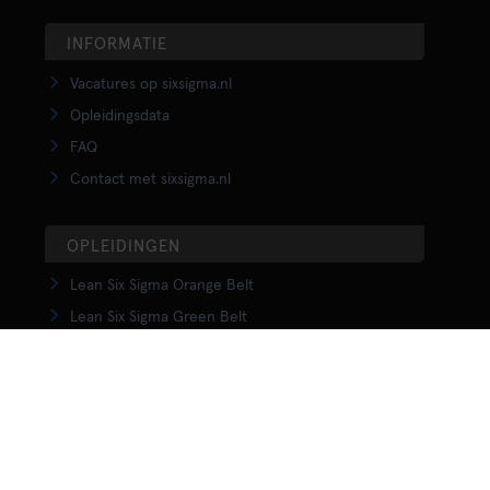
INFORMATIE
Vacatures op sixsigma.nl
Opleidingsdata
FAQ
Contact met sixsigma.nl
OPLEIDINGEN
Lean Six Sigma Orange Belt
Lean Six Sigma Green Belt
LSS Upgrade Green to Black Belt
Lean Six Sigma Black Belt
Yellow Belt in Lean
Orange Belt in Lean
Green Belt in Lean