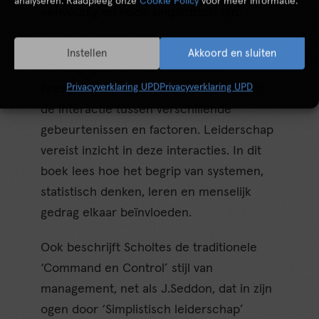
analyseren. Raadpleeg onze
Cookie Policy
voor meer informatie.
eenvoudig en nooit simplistisch zijn.
Vanuit
systeemdenken
ligt de nadruk op
Instellen
Akkoord en sluiten
het begrijpen van de interacties.
Privacyverklaring UPD
Privacyverklaring UPD
Prestaties zijn immers het resultaat van
de interactie tussen verschillende
gebeurtenissen en factoren. Leiderschap
vereist inzicht in deze interacties. In dit
boek lees hoe het begrip van systemen,
statistisch denken, leren en menselijk
gedrag elkaar beïnvloeden.
Ook beschrijft Scholtes de traditionele
‘Command en Control’ stijl van
management, net als J.Seddon, dat in zijn
ogen door ‘Simplistisch leiderschap’