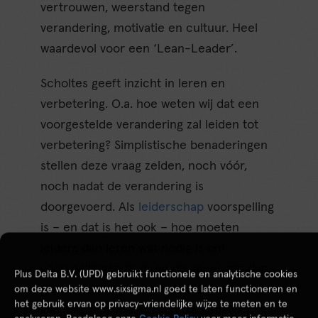
vertrouwen, weerstand tegen
verandering, motivatie en cultuur. Heel
waardevol voor een ‘Lean-Leader’.
Scholtes geeft inzicht in leren en
verbetering. O.a. hoe weten wij dat een
voorgestelde verandering zal leiden tot
verbetering? Simplistische benaderingen
stellen deze vraag zelden, noch vóór,
noch nadat de verandering is
doorgevoerd. Als
leiderschap
voorspelling
is – en dat is het ook – hoe moeten
leiders dan leren wat nodig is om
voorspellingen te doen die meer zijn dan
Plus Delta B.V. (UPD) gebruikt functionele en analytische cookies
giswerk? Dit boek beschrijft benaderingen
om deze website www.sixsigma.nl goed te laten functioneren en
het gebruik ervan op privacy-vriendelijke wijze te meten en te
van leren en voorspellen die redelijk