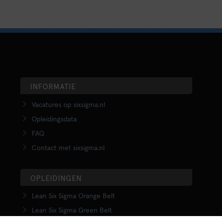
INFORMATIE
Vacatures op sixsigma.nl
Opleidingsdata
FAQ
Contact met sixsigma.nl
OPLEIDINGEN
Lean Six Sigma Orange Belt
Lean Six Sigma Green Belt